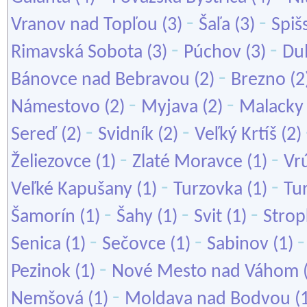
-
-
Vranov nad Topľou
(3)
Šaľa
(3)
Spiš
-
-
Rimavská Sobota
(3)
Púchov
(3)
Du
-
Bánovce nad Bebravou
(2)
Brezno
(2
-
-
Námestovo
(2)
Myjava
(2)
Malacky
-
-
Sereď
(2)
Svidník
(2)
Veľký Krtíš
(2)
-
-
Želiezovce
(1)
Zlaté Moravce
(1)
Vr
-
-
Veľké Kapušany
(1)
Turzovka
(1)
Tu
-
-
-
Šamorín
(1)
Šahy
(1)
Svit
(1)
Strop
-
-
Senica
(1)
Sečovce
(1)
Sabinov
(1)
-
Pezinok
(1)
Nové Mesto nad Váhom
-
Nemšová
(1)
Moldava nad Bodvou
(