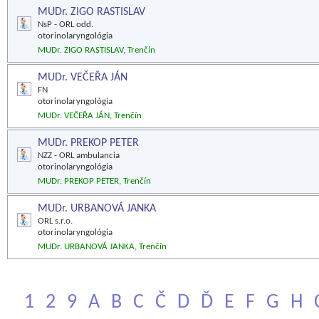
MUDr. ZIGO RASTISLAV
NsP - ORL odd.
otorinolaryngológia
MUDr. ZIGO RASTISLAV, Trenčín
MUDr. VEČEŘA JÁN
FN
otorinolaryngológia
MUDr. VEČEŘA JÁN, Trenčín
MUDr. PREKOP PETER
NZZ - ORL ambulancia
otorinolaryngológia
MUDr. PREKOP PETER, Trenčín
MUDr. URBANOVÁ JANKA
ORL s.r.o.
otorinolaryngológia
MUDr. URBANOVÁ JANKA, Trenčín
1
2
9
A
B
C
Č
D
Ď
E
F
G
H