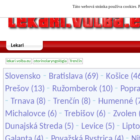
Táto webová stránka používa cookies. P
Lekari
lekari.volba.eu
otorinolaryngológia
Trenčín
-
-
Slovensko
Bratislava
(69)
Košice
(4
-
-
Prešov
(13)
Ružomberok
(10)
Popr
-
-
-
Trnava
(8)
Trenčín
(8)
Humenné
(
-
-
Michalovce
(6)
Trebišov
(6)
Zvolen
-
-
Dunajská Streda
(5)
Levice
(5)
Lipt
-
-
Galanta
(4)
Považská Bystrica
(4)
Ni