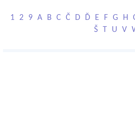
1
2
9
A
B
C
Č
D
Ď
E
F
G
H
Š
T
U
V