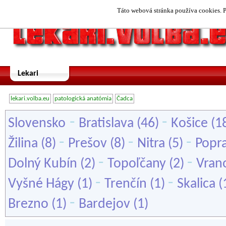
Táto webová stránka používa cookies. P
Lekari
lekari.volba.eu
patologická anatómia
Čadca
-
-
Slovensko
Bratislava
(46)
Košice
(1
-
-
-
Žilina
(8)
Prešov
(8)
Nitra
(5)
Popr
-
-
Dolný Kubín
(2)
Topoľčany
(2)
Vran
-
-
Vyšné Hágy
(1)
Trenčín
(1)
Skalica
(
-
Brezno
(1)
Bardejov
(1)