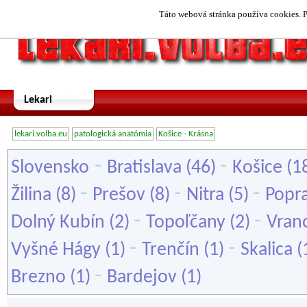
Táto webová stránka používa cookies. P
Lekari
lekari.volba.eu
patologická anatómia
Košice - Krásna
-
-
Slovensko
Bratislava
(46)
Košice
(1
-
-
-
Žilina
(8)
Prešov
(8)
Nitra
(5)
Popr
-
-
Dolný Kubín
(2)
Topoľčany
(2)
Vran
-
-
Vyšné Hágy
(1)
Trenčín
(1)
Skalica
(
-
Brezno
(1)
Bardejov
(1)