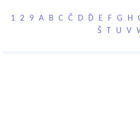
1
2
9
A
B
C
Č
D
Ď
E
F
G
H
Š
T
U
V