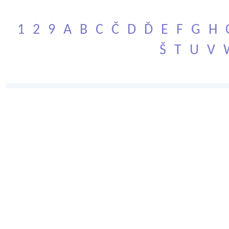
1
2
9
A
B
C
Č
D
Ď
E
F
G
H
Š
T
U
V