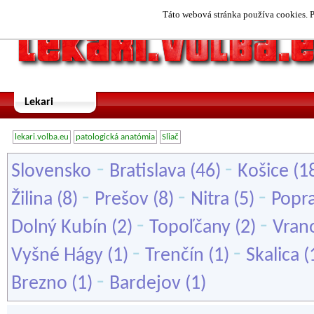
Táto webová stránka používa cookies. P
Lekari
lekari.volba.eu
patologická anatómia
Sliač
-
-
Slovensko
Bratislava
(46)
Košice
(1
-
-
-
Žilina
(8)
Prešov
(8)
Nitra
(5)
Popr
-
-
Dolný Kubín
(2)
Topoľčany
(2)
Vran
-
-
Vyšné Hágy
(1)
Trenčín
(1)
Skalica
(
-
Brezno
(1)
Bardejov
(1)