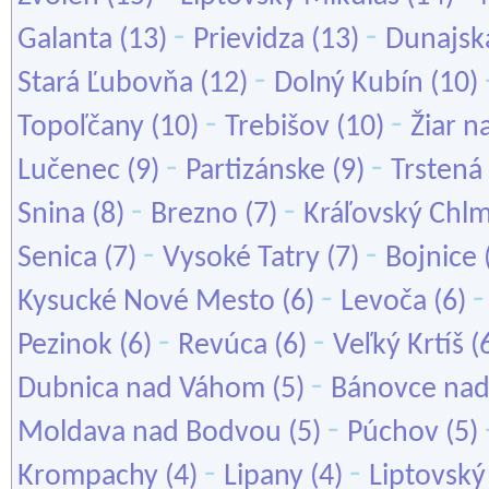
-
-
Galanta
(13)
Prievidza
(13)
Dunajsk
-
Stará Ľubovňa
(12)
Dolný Kubín
(10)
-
-
Topoľčany
(10)
Trebišov
(10)
Žiar 
-
-
Lučenec
(9)
Partizánske
(9)
Trstená
-
-
Snina
(8)
Brezno
(7)
Kráľovský Chl
-
-
Senica
(7)
Vysoké Tatry
(7)
Bojnice
-
Kysucké Nové Mesto
(6)
Levoča
(6)
-
-
Pezinok
(6)
Revúca
(6)
Veľký Krtíš
(
-
Dubnica nad Váhom
(5)
Bánovce nad
-
Moldava nad Bodvou
(5)
Púchov
(5)
-
-
Krompachy
(4)
Lipany
(4)
Liptovský