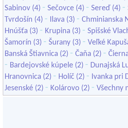
-
-
-
Sabinov
(4)
Sečovce
(4)
Sereď
(4)
-
-
Tvrdošín
(4)
Ilava
(3)
Chminianska 
-
-
Hnúšťa
(3)
Krupina
(3)
Spišské Vlac
-
-
Šamorín
(3)
Šurany
(3)
Veľké Kapuš
-
-
Banská Štiavnica
(2)
Čaňa
(2)
Čiern
-
-
Bardejovské kúpele
(2)
Dunajská L
-
-
Hranovnica
(2)
Holíč
(2)
Ivanka pri 
-
-
Jesenské
(2)
Kolárovo
(2)
Všechny 