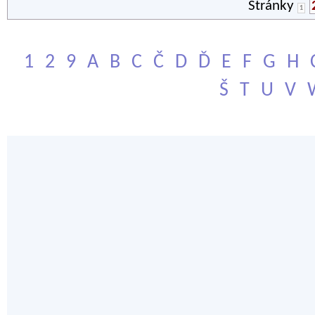
Stránky
1
1
2
9
A
B
C
Č
D
Ď
E
F
G
H
Š
T
U
V