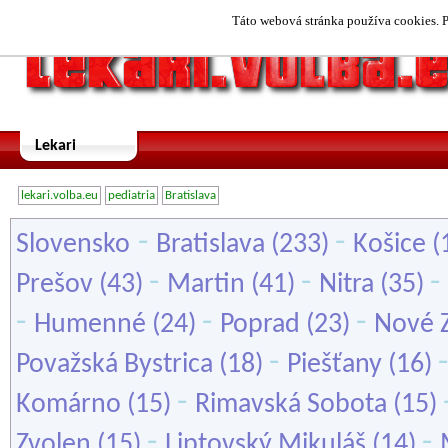
Táto webová stránka používa cookies. P
Lekari
lekari.volba.eu
pediatria
Bratislava
-
-
Slovensko
Bratislava
(233)
Košice
(
-
-
-
Prešov
(43)
Martin
(41)
Nitra
(35)
-
-
-
Humenné
(24)
Poprad
(23)
Nové 
-
Považská Bystrica
(18)
Piešťany
(16)
-
Komárno
(15)
Rimavská Sobota
(15)
-
-
Zvolen
(15)
Liptovský Mikuláš
(14)