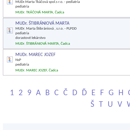
MUDr.Marta Tkáčová spol.s r.o. - pediatria
pediatria
MUDr. TKÁČOVÁ MARTA, Čadca
MUDr. ŠTIBRÁNIOVÁ MARTA
MUDr. Marta Štibrániová , s.r.o. - PLPDD
pediatria
dorastové lekárstvo
MUDr. ŠTIBRÁNIOVÁ MARTA, Čadca
MUDr. MAREC JOZEF
NsP
pediatria
MUDr. MAREC JOZEF, Čadca
1
2
9
A
B
C
Č
D
Ď
E
F
G
H
Š
T
U
V