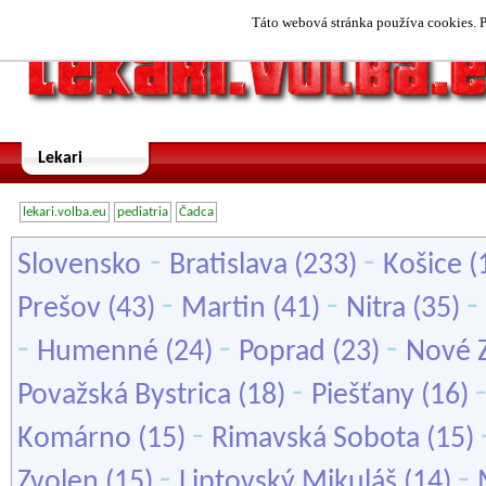
Táto webová stránka používa cookies. P
Lekari
lekari.volba.eu
pediatria
Čadca
-
-
Slovensko
Bratislava
(233)
Košice
(
-
-
-
Prešov
(43)
Martin
(41)
Nitra
(35)
-
-
-
Humenné
(24)
Poprad
(23)
Nové 
-
Považská Bystrica
(18)
Piešťany
(16)
-
Komárno
(15)
Rimavská Sobota
(15)
-
-
Zvolen
(15)
Liptovský Mikuláš
(14)