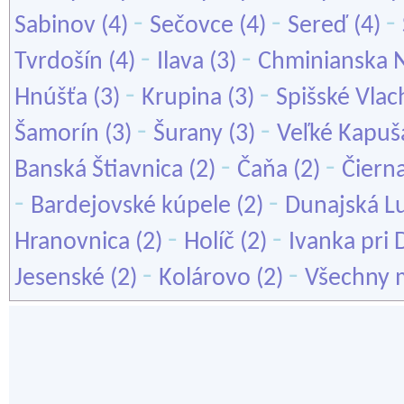
-
-
-
Sabinov
(4)
Sečovce
(4)
Sereď
(4)
-
-
Tvrdošín
(4)
Ilava
(3)
Chminianska 
-
-
Hnúšťa
(3)
Krupina
(3)
Spišské Vlac
-
-
Šamorín
(3)
Šurany
(3)
Veľké Kapuš
-
-
Banská Štiavnica
(2)
Čaňa
(2)
Čiern
-
-
Bardejovské kúpele
(2)
Dunajská L
-
-
Hranovnica
(2)
Holíč
(2)
Ivanka pri 
-
-
Jesenské
(2)
Kolárovo
(2)
Všechny 