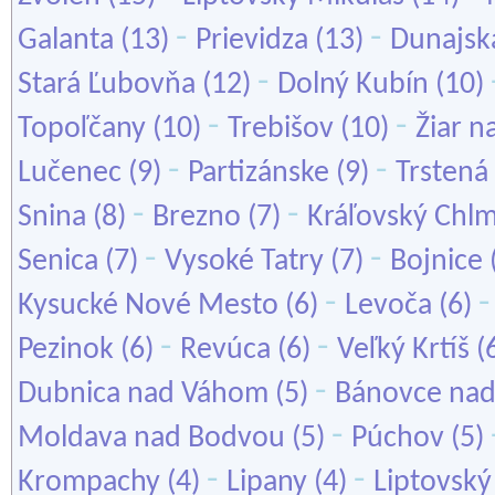
-
-
Galanta
(13)
Prievidza
(13)
Dunajsk
-
Stará Ľubovňa
(12)
Dolný Kubín
(10)
-
-
Topoľčany
(10)
Trebišov
(10)
Žiar 
-
-
Lučenec
(9)
Partizánske
(9)
Trstená
-
-
Snina
(8)
Brezno
(7)
Kráľovský Chl
-
-
Senica
(7)
Vysoké Tatry
(7)
Bojnice
-
Kysucké Nové Mesto
(6)
Levoča
(6)
-
-
Pezinok
(6)
Revúca
(6)
Veľký Krtíš
(
-
Dubnica nad Váhom
(5)
Bánovce nad
-
Moldava nad Bodvou
(5)
Púchov
(5)
-
-
Krompachy
(4)
Lipany
(4)
Liptovský