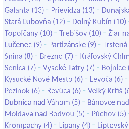
-
-
Galanta
(13)
Prievidza
(13)
Dunajsk
-
Stará Ľubovňa
(12)
Dolný Kubín
(10)
-
-
Topoľčany
(10)
Trebišov
(10)
Žiar 
-
-
Lučenec
(9)
Partizánske
(9)
Trstená
-
-
Snina
(8)
Brezno
(7)
Kráľovský Chl
-
-
Senica
(7)
Vysoké Tatry
(7)
Bojnice
-
Kysucké Nové Mesto
(6)
Levoča
(6)
-
-
Pezinok
(6)
Revúca
(6)
Veľký Krtíš
(
-
Dubnica nad Váhom
(5)
Bánovce nad
-
Moldava nad Bodvou
(5)
Púchov
(5)
-
-
Krompachy
(4)
Lipany
(4)
Liptovský