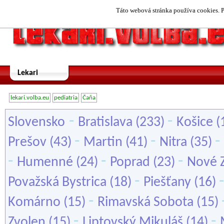
Táto webová stránka používa cookies. P
Lekari
lekari.volba.eu
pediatria
Čaňa
-
-
Slovensko
Bratislava
(233)
Košice
(
-
-
-
Prešov
(43)
Martin
(41)
Nitra
(35)
-
-
-
Humenné
(24)
Poprad
(23)
Nové 
-
Považská Bystrica
(18)
Piešťany
(16)
-
Komárno
(15)
Rimavská Sobota
(15)
-
-
Zvolen
(15)
Liptovský Mikuláš
(14)