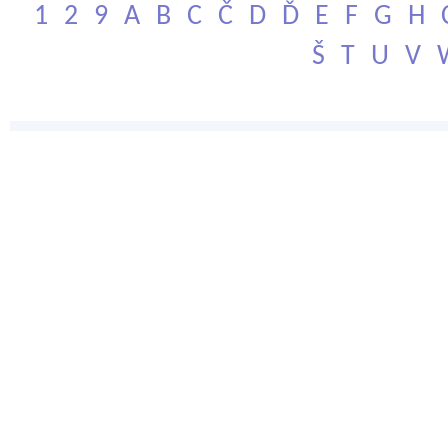
1
2
9
A
B
C
Č
D
Ď
E
F
G
H
Š
T
U
V