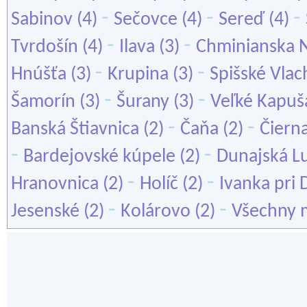
-
-
-
Sabinov
(4)
Sečovce
(4)
Sereď
(4)
-
-
Tvrdošín
(4)
Ilava
(3)
Chminianska 
-
-
Hnúšťa
(3)
Krupina
(3)
Spišské Vlac
-
-
Šamorín
(3)
Šurany
(3)
Veľké Kapuš
-
-
Banská Štiavnica
(2)
Čaňa
(2)
Čiern
-
-
Bardejovské kúpele
(2)
Dunajská L
-
-
Hranovnica
(2)
Holíč
(2)
Ivanka pri 
-
-
Jesenské
(2)
Kolárovo
(2)
Všechny 