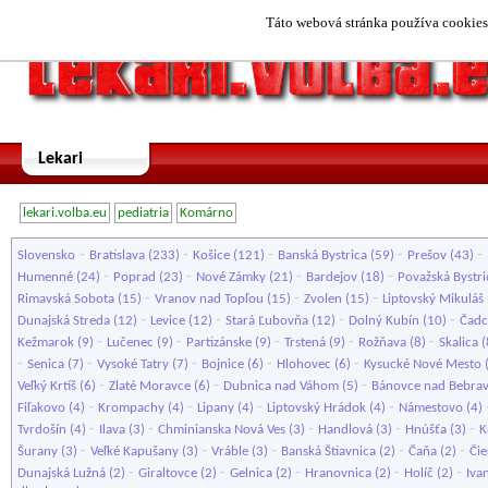
Táto webová stránka používa cookies.
Lekari
lekari.volba.eu
pediatria
Komárno
-
-
-
-
-
Slovensko
Bratislava
(233)
Košice
(121)
Banská Bystrica
(59)
Prešov
(43)
-
-
-
-
Humenné
(24)
Poprad
(23)
Nové Zámky
(21)
Bardejov
(18)
Považská Bystri
-
-
-
Rimavská Sobota
(15)
Vranov nad Topľou
(15)
Zvolen
(15)
Liptovský Mikuláš
-
-
-
-
Dunajská Streda
(12)
Levice
(12)
Stará Ľubovňa
(12)
Dolný Kubín
(10)
Čadc
-
-
-
-
-
Kežmarok
(9)
Lučenec
(9)
Partizánske
(9)
Trstená
(9)
Rožňava
(8)
Skalica
(
-
-
-
-
-
Senica
(7)
Vysoké Tatry
(7)
Bojnice
(6)
Hlohovec
(6)
Kysucké Nové Mesto
-
-
-
Veľký Krtíš
(6)
Zlaté Moravce
(6)
Dubnica nad Váhom
(5)
Bánovce nad Bebra
-
-
-
-
Fiľakovo
(4)
Krompachy
(4)
Lipany
(4)
Liptovský Hrádok
(4)
Námestovo
(4)
-
-
-
-
-
Tvrdošín
(4)
Ilava
(3)
Chminianska Nová Ves
(3)
Handlová
(3)
Hnúšťa
(3)
K
-
-
-
-
-
Šurany
(3)
Veľké Kapušany
(3)
Vráble
(3)
Banská Štiavnica
(2)
Čaňa
(2)
Čie
-
-
-
-
-
Dunajská Lužná
(2)
Giraltovce
(2)
Gelnica
(2)
Hranovnica
(2)
Holíč
(2)
Iva