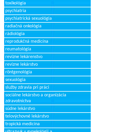
toxikológia
psychiatria
psychiatrická sexuológia
radiačná onkológia
rádiológia
reprodukčná medicína
reumatológia
revízne lekárenstvo
revízne lekárstvo
röntgenológia
sexuológia
služby zdravia pri práci
sociálne lekárstvo a organizácia
zdravotníctva
súdne lekárstvo
telovýchovné lekárstvo
tropická medicína
ultrazvuk v gynekológii a