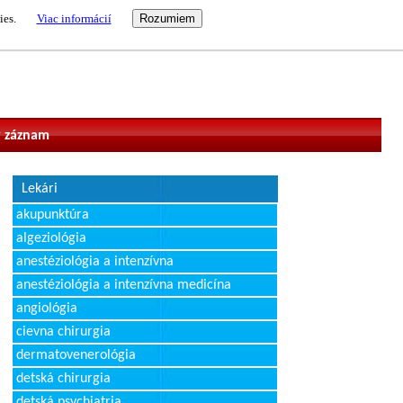
ies.
Viac informácií
vateľ
 záznam
Lekári
akupunktúra
algeziológia
anestéziológia a intenzívna
anestéziológia a intenzívna medicína
angiológia
cievna chirurgia
dermatovenerológia
detská chirurgia
detská psychiatria