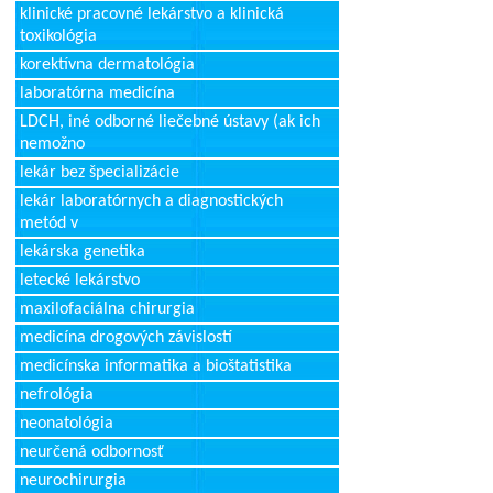
klinické pracovné lekárstvo a klinická
toxikológia
korektívna dermatológia
laboratórna medicína
LDCH, iné odborné liečebné ústavy (ak ich
nemožno
lekár bez špecializácie
lekár laboratórnych a diagnostických
metód v
lekárska genetika
letecké lekárstvo
maxilofaciálna chirurgia
medicína drogových závislostí
medicínska informatika a bioštatistika
nefrológia
neonatológia
neurčená odbornosť
neurochirurgia