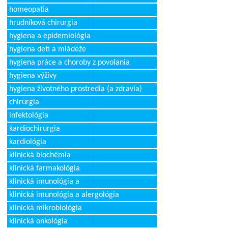
homeopatia
hrudníková chirurgia
hygiena a epidemiológia
hygiena detí a mládeže
hygiena práce a choroby z povolania
hygiena výživy
hygiena životného prostredia (a zdravia)
chirurgia
infektológia
kardiochirurgia
kardiológia
klinická biochémia
klinická farmakológia
klinická imunológia a
klinická imunológia a alergológia
klinická mikrobiológia
klinická onkológia