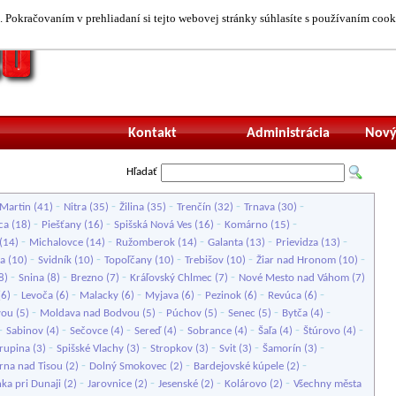
 Pokračovaním v prehliadaní si tejto webovej stránky súhlasíte s používaním cook
Neprihlásený uží
Kontakt
Administrácia
Nový
Hľadať
-
-
-
-
-
Martin
(41)
Nitra
(35)
Žilina
(35)
Trenčín
(32)
Trnava
(30)
-
-
-
-
ca
(18)
Piešťany
(16)
Spišská Nová Ves
(16)
Komárno
(15)
-
-
-
-
-
(14)
Michalovce
(14)
Ružomberok
(14)
Galanta
(13)
Prievidza
(13)
-
-
-
-
-
a
(10)
Svidník
(10)
Topoľčany
(10)
Trebišov
(10)
Žiar nad Hronom
(10)
-
-
-
-
8)
Snina
(8)
Brezno
(7)
Kráľovský Chlmec
(7)
Nové Mesto nad Váhom
(7)
-
-
-
-
-
-
(6)
Levoča
(6)
Malacky
(6)
Myjava
(6)
Pezinok
(6)
Revúca
(6)
-
-
-
-
-
vou
(5)
Moldava nad Bodvou
(5)
Púchov
(5)
Senec
(5)
Bytča
(4)
-
-
-
-
-
-
-
Sabinov
(4)
Sečovce
(4)
Sereď
(4)
Sobrance
(4)
Šaľa
(4)
Štúrovo
(4)
-
-
-
-
-
rupina
(3)
Spišské Vlachy
(3)
Stropkov
(3)
Svit
(3)
Šamorín
(3)
-
-
-
rna nad Tisou
(2)
Dolný Smokovec
(2)
Bardejovské kúpele
(2)
-
-
-
-
nka pri Dunaji
(2)
Jarovnice
(2)
Jesenské
(2)
Kolárovo
(2)
Všechny města