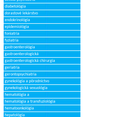
diabetológia
dorastové lekárstvo
endokrinológia
epidemiológia
foniatria
fyziatria
gastroenterológia
gastroenterologická
gastroenterologická chirurgia
geriatria
gerontopsychiatria
gynekológia a pôrodníctvo
gynekologická sexuológia
hematológia a
hematológia a transfuziológia
hematoonkológia
hepatológia