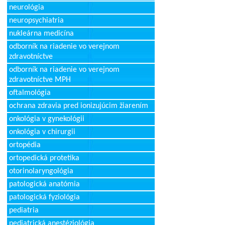
neurológia
neuropsychiatria
nukleárna medicína
odborník na riadenie vo verejnom
zdravotníctve
odborník na riadenie vo verejnom
zdravotníctve MPH
oftalmológia
ochrana zdravia pred ionizujúcim žiarením
onkológia v gynekológii
onkológia v chirurgii
ortopédia
ortopedická protetika
otorinolaryngológia
patologická anatómia
patologická fyziológia
pediatria
pediatrická anestéziológia