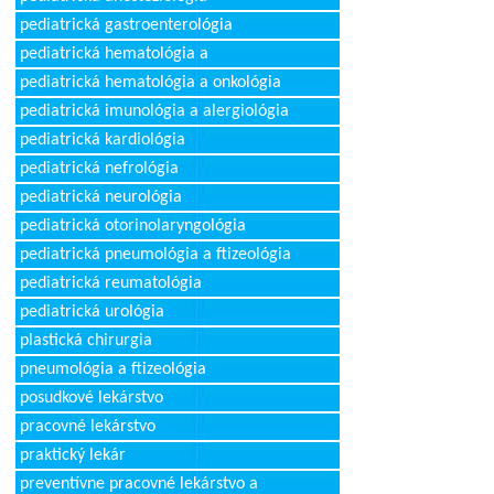
pediatrická gastroenterológia
pediatrická hematológia a
pediatrická hematológia a onkológia
pediatrická imunológia a alergiológia
pediatrická kardiológia
pediatrická nefrológia
pediatrická neurológia
pediatrická otorinolaryngológia
pediatrická pneumológia a ftizeológia
pediatrická reumatológia
pediatrická urológia
plastická chirurgia
pneumológia a ftizeológia
posudkové lekárstvo
pracovné lekárstvo
praktický lekár
preventívne pracovné lekárstvo a