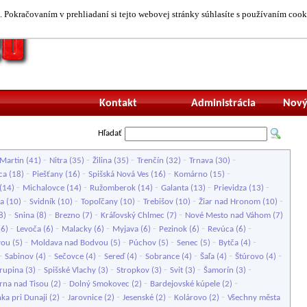
 Pokračovaním v prehliadaní si tejto webovej stránky súhlasíte s používaním cook
Neprihlásený uží
Kontakt
Administrácia
Nový
Hľadať
-
-
-
-
-
Martin
(41)
Nitra
(35)
Žilina
(35)
Trenčín
(32)
Trnava
(30)
-
-
-
-
ca
(18)
Piešťany
(16)
Spišská Nová Ves
(16)
Komárno
(15)
-
-
-
-
-
(14)
Michalovce
(14)
Ružomberok
(14)
Galanta
(13)
Prievidza
(13)
-
-
-
-
-
a
(10)
Svidník
(10)
Topoľčany
(10)
Trebišov
(10)
Žiar nad Hronom
(10)
-
-
-
-
8)
Snina
(8)
Brezno
(7)
Kráľovský Chlmec
(7)
Nové Mesto nad Váhom
(7)
-
-
-
-
-
-
(6)
Levoča
(6)
Malacky
(6)
Myjava
(6)
Pezinok
(6)
Revúca
(6)
-
-
-
-
-
vou
(5)
Moldava nad Bodvou
(5)
Púchov
(5)
Senec
(5)
Bytča
(4)
-
-
-
-
-
-
-
Sabinov
(4)
Sečovce
(4)
Sereď
(4)
Sobrance
(4)
Šaľa
(4)
Štúrovo
(4)
-
-
-
-
-
rupina
(3)
Spišské Vlachy
(3)
Stropkov
(3)
Svit
(3)
Šamorín
(3)
-
-
-
rna nad Tisou
(2)
Dolný Smokovec
(2)
Bardejovské kúpele
(2)
-
-
-
-
nka pri Dunaji
(2)
Jarovnice
(2)
Jesenské
(2)
Kolárovo
(2)
Všechny města