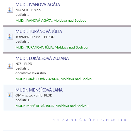
MUDr. IVANOVÁ AGÁTA
MOZAIK - B s.r.o.
pediatria
MUDr. IVANOVÁ AGÁTA, Moldava nad Bodvou
MUDr. TURÁNOVÁ JÚLIA
TOPMED JT s.r.o. - PLPDD
pediatria
MUDr. TURÁNOVÁ JÚLIA, Moldava nad Bodvou
MUDr. LUKÁCSOVÁ ZUZANA
NZZ - PLPD
pediatria
dorastové lekárstvo
MUDr. LUKÁCSOVÁ ZUZANA, Moldava nad Bodvou
MUDr. MENŠÍKOVÁ JANA
OMM,s.r.o. - amb. PLDD
pediatria
MUDr. MENŠÍKOVÁ JANA, Moldava nad Bodvou
1
2
9
A
B
C
Č
D
Ď
E
F
G
H
CH
I
J
K
L