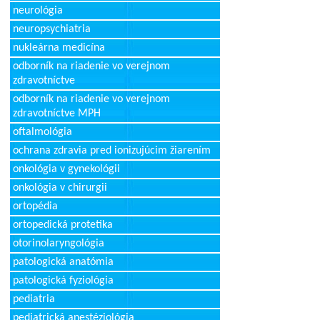
neurológia
neuropsychiatria
nukleárna medicína
odborník na riadenie vo verejnom
zdravotníctve
odborník na riadenie vo verejnom
zdravotníctve MPH
oftalmológia
ochrana zdravia pred ionizujúcim žiarením
onkológia v gynekológii
onkológia v chirurgii
ortopédia
ortopedická protetika
otorinolaryngológia
patologická anatómia
patologická fyziológia
pediatria
pediatrická anestéziológia