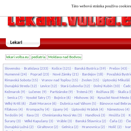
Táto webová stránka používa cookies.
Lekari
lekari.volba.eu
pediatria
Moldava nad Bodvou
-
-
-
-
-
Slovensko
Bratislava
(233)
Košice
(121)
Banská Bystrica
(59)
Prešov
(43)
-
-
-
-
Humenné
(24)
Poprad
(23)
Nové Zámky
(21)
Bardejov
(18)
Považská Bystri
-
-
-
Rimavská Sobota
(15)
Vranov nad Topľou
(15)
Zvolen
(15)
Liptovský Mikuláš
-
-
-
-
Dunajská Streda
(12)
Levice
(12)
Stará Ľubovňa
(12)
Dolný Kubín
(10)
Čadc
-
-
-
-
-
Kežmarok
(9)
Lučenec
(9)
Partizánske
(9)
Trstená
(9)
Rožňava
(8)
Skalica
(
-
-
-
-
-
Senica
(7)
Vysoké Tatry
(7)
Bojnice
(6)
Hlohovec
(6)
Kysucké Nové Mesto
-
-
-
Veľký Krtíš
(6)
Zlaté Moravce
(6)
Dubnica nad Váhom
(5)
Bánovce nad Bebra
-
-
-
-
Fiľakovo
(4)
Krompachy
(4)
Lipany
(4)
Liptovský Hrádok
(4)
Námestovo
(4)
-
-
-
-
-
Tvrdošín
(4)
Ilava
(3)
Chminianska Nová Ves
(3)
Handlová
(3)
Hnúšťa
(3)
K
-
-
-
-
-
Šurany
(3)
Veľké Kapušany
(3)
Vráble
(3)
Banská Štiavnica
(2)
Čaňa
(2)
Čie
-
-
-
-
-
Dunajská Lužná
(2)
Giraltovce
(2)
Gelnica
(2)
Hranovnica
(2)
Holíč
(2)
Iva