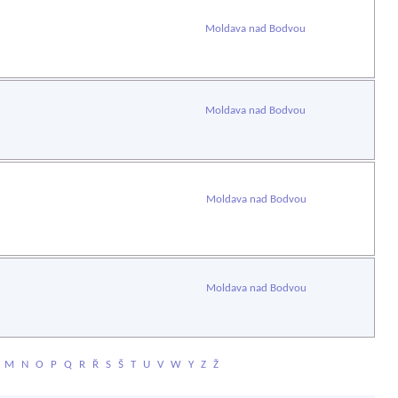
Moldava nad Bodvou
Moldava nad Bodvou
Moldava nad Bodvou
Moldava nad Bodvou
M
N
O
P
Q
R
Ř
S
Š
T
U
V
W
Y
Z
Ž