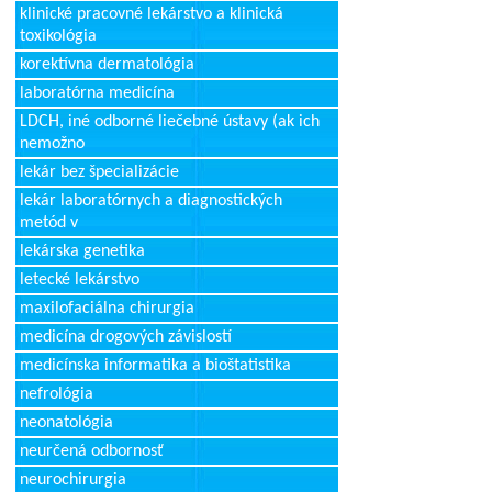
klinické pracovné lekárstvo a klinická
toxikológia
korektívna dermatológia
laboratórna medicína
LDCH, iné odborné liečebné ústavy (ak ich
nemožno
lekár bez špecializácie
lekár laboratórnych a diagnostických
metód v
lekárska genetika
letecké lekárstvo
maxilofaciálna chirurgia
medicína drogových závislostí
medicínska informatika a bioštatistika
nefrológia
neonatológia
neurčená odbornosť
neurochirurgia