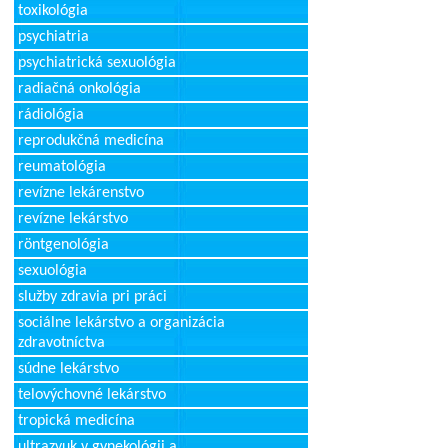
toxikológia
psychiatria
psychiatrická sexuológia
radiačná onkológia
rádiológia
reprodukčná medicína
reumatológia
revízne lekárenstvo
revízne lekárstvo
röntgenológia
sexuológia
služby zdravia pri práci
sociálne lekárstvo a organizácia
zdravotníctva
súdne lekárstvo
telovýchovné lekárstvo
tropická medicína
ultrazvuk v gynekológii a