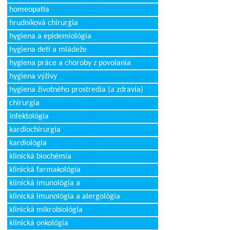
homeopatia
hrudníková chirurgia
hygiena a epidemiológia
hygiena detí a mládeže
hygiena práce a choroby z povolania
hygiena výživy
hygiena životného prostredia (a zdravia)
chirurgia
infektológia
kardiochirurgia
kardiológia
klinická biochémia
klinická farmakológia
klinická imunológia a
klinická imunológia a alergológia
klinická mikrobiológia
klinická onkológia