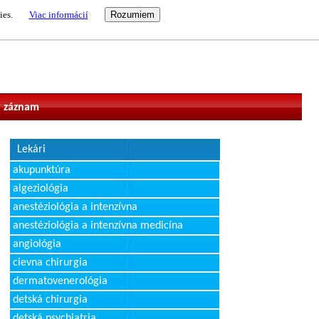
ies.
Viac informácií
vateľ
 záznam
Lekári
akupunktúra
algeziológia
anestéziológia a intenzívna
anestéziológia a intenzívna medicína
angiológia
cievna chirurgia
dermatovenerológia
detská chirurgia
detská psychiatria