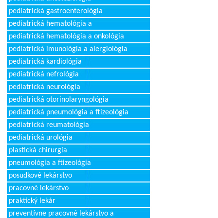
pediatrická gastroenterológia
pediatrická hematológia a
pediatrická hematológia a onkológia
pediatrická imunológia a alergiológia
pediatrická kardiológia
pediatrická nefrológia
pediatrická neurológia
pediatrická otorinolaryngológia
pediatrická pneumológia a ftizeológia
pediatrická reumatológia
pediatrická urológia
plastická chirurgia
pneumológia a ftizeológia
posudkové lekárstvo
pracovné lekárstvo
praktický lekár
preventívne pracovné lekárstvo a