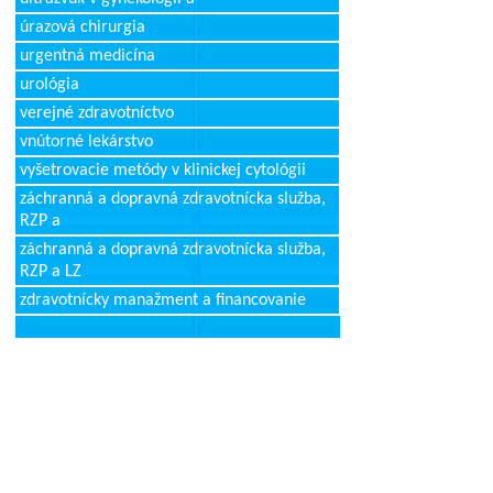
úrazová chirurgia
urgentná medicína
urológia
verejné zdravotníctvo
vnútorné lekárstvo
vyšetrovacie metódy v klinickej cytológii
záchranná a dopravná zdravotnícka služba,
RZP a
záchranná a dopravná zdravotnícka služba,
RZP a LZ
zdravotnícky manažment a financovanie