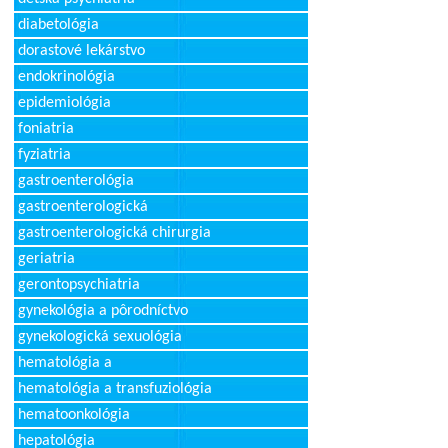
diabetológia
dorastové lekárstvo
endokrinológia
epidemiológia
foniatria
fyziatria
gastroenterológia
gastroenterologická
gastroenterologická chirurgia
geriatria
gerontopsychiatria
gynekológia a pôrodníctvo
gynekologická sexuológia
hematológia a
hematológia a transfuziológia
hematoonkológia
hepatológia