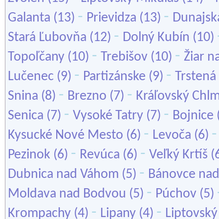
-
-
Galanta
(13)
Prievidza
(13)
Dunajsk
-
Stará Ľubovňa
(12)
Dolný Kubín
(10)
-
-
Topoľčany
(10)
Trebišov
(10)
Žiar 
-
-
Lučenec
(9)
Partizánske
(9)
Trstená
-
-
Snina
(8)
Brezno
(7)
Kráľovský Chl
-
-
Senica
(7)
Vysoké Tatry
(7)
Bojnice
-
Kysucké Nové Mesto
(6)
Levoča
(6)
-
-
Pezinok
(6)
Revúca
(6)
Veľký Krtíš
(
-
Dubnica nad Váhom
(5)
Bánovce nad
-
Moldava nad Bodvou
(5)
Púchov
(5)
-
-
Krompachy
(4)
Lipany
(4)
Liptovský