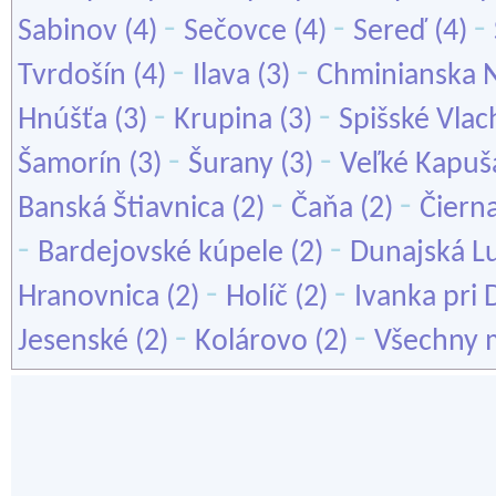
-
-
-
Sabinov
(4)
Sečovce
(4)
Sereď
(4)
-
-
Tvrdošín
(4)
Ilava
(3)
Chminianska 
-
-
Hnúšťa
(3)
Krupina
(3)
Spišské Vlac
-
-
Šamorín
(3)
Šurany
(3)
Veľké Kapuš
-
-
Banská Štiavnica
(2)
Čaňa
(2)
Čiern
-
-
Bardejovské kúpele
(2)
Dunajská L
-
-
Hranovnica
(2)
Holíč
(2)
Ivanka pri 
-
-
Jesenské
(2)
Kolárovo
(2)
Všechny 