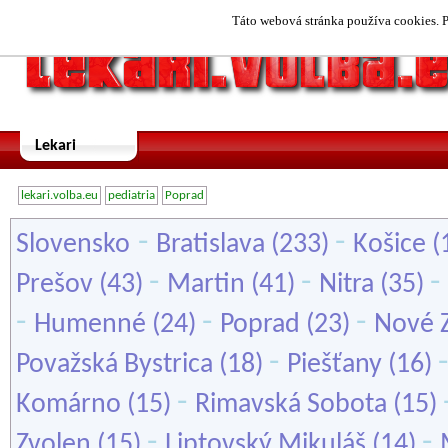
Táto webová stránka používa cookies. P
Lekari
lekari.volba.eu
pediatria
Poprad
-
-
Slovensko
Bratislava
(233)
Košice
(
-
-
-
Prešov
(43)
Martin
(41)
Nitra
(35)
-
-
-
Humenné
(24)
Poprad
(23)
Nové 
-
Považská Bystrica
(18)
Piešťany
(16)
-
Komárno
(15)
Rimavská Sobota
(15)
-
-
Zvolen
(15)
Liptovský Mikuláš
(14)