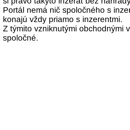
si právo takýto inzerát bez náhrad
Portál nemá nič spoločného s inzer
konajú vždy priamo s inzerentmi.
Z týmito vzniknutými obchodnými v
spoločné.