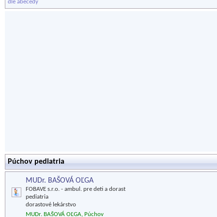
dle abecedy
Púchov pediatria
MUDr. BAŠOVÁ OĽGA
FOBAVE s.r.o. - ambul. pre deti a dorast
pediatria
dorastové lekárstvo
MUDr. BAŠOVÁ OĽGA, Púchov