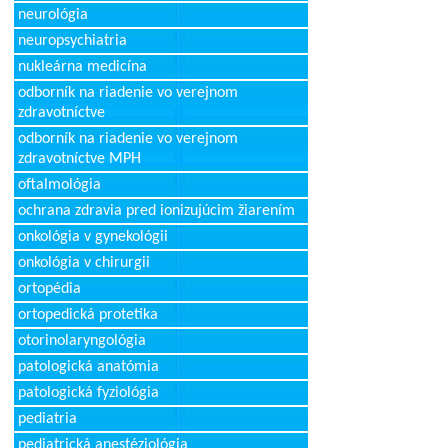
neurológia
neuropsychiatria
nukleárna medicína
odborník na riadenie vo verejnom
zdravotníctve
odborník na riadenie vo verejnom
zdravotníctve MPH
oftalmológia
ochrana zdravia pred ionizujúcim žiarením
onkológia v gynekológii
onkológia v chirurgii
ortopédia
ortopedická protetika
otorinolaryngológia
patologická anatómia
patologická fyziológia
pediatria
pediatrická anestéziológia