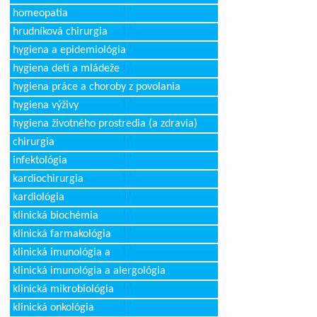
homeopatia
hrudníková chirurgia
hygiena a epidemiológia
hygiena detí a mládeže
hygiena práce a choroby z povolania
hygiena výživy
hygiena životného prostredia (a zdravia)
chirurgia
infektológia
kardiochirurgia
kardiológia
klinická biochémia
klinická farmakológia
klinická imunológia a
klinická imunológia a alergológia
klinická mikrobiológia
klinická onkológia