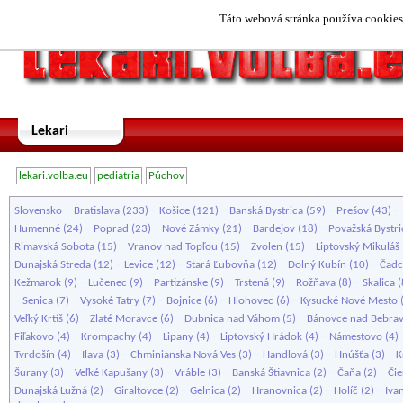
Táto webová stránka používa cookies.
Lekari
lekari.volba.eu
pediatria
Púchov
-
-
-
-
-
Slovensko
Bratislava
(233)
Košice
(121)
Banská Bystrica
(59)
Prešov
(43)
-
-
-
-
Humenné
(24)
Poprad
(23)
Nové Zámky
(21)
Bardejov
(18)
Považská Bystri
-
-
-
Rimavská Sobota
(15)
Vranov nad Topľou
(15)
Zvolen
(15)
Liptovský Mikuláš
-
-
-
-
Dunajská Streda
(12)
Levice
(12)
Stará Ľubovňa
(12)
Dolný Kubín
(10)
Čadc
-
-
-
-
-
Kežmarok
(9)
Lučenec
(9)
Partizánske
(9)
Trstená
(9)
Rožňava
(8)
Skalica
(
-
-
-
-
-
Senica
(7)
Vysoké Tatry
(7)
Bojnice
(6)
Hlohovec
(6)
Kysucké Nové Mesto
-
-
-
Veľký Krtíš
(6)
Zlaté Moravce
(6)
Dubnica nad Váhom
(5)
Bánovce nad Bebra
-
-
-
-
Fiľakovo
(4)
Krompachy
(4)
Lipany
(4)
Liptovský Hrádok
(4)
Námestovo
(4)
-
-
-
-
-
Tvrdošín
(4)
Ilava
(3)
Chminianska Nová Ves
(3)
Handlová
(3)
Hnúšťa
(3)
K
-
-
-
-
-
Šurany
(3)
Veľké Kapušany
(3)
Vráble
(3)
Banská Štiavnica
(2)
Čaňa
(2)
Čie
-
-
-
-
-
Dunajská Lužná
(2)
Giraltovce
(2)
Gelnica
(2)
Hranovnica
(2)
Holíč
(2)
Iva