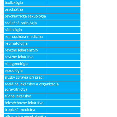
toxikológia
psychiatria
psychiatrická sexuológia
radiačná onkológia
rádiológia
reprodukčná medicína
reumatológia
revízne lekárenstvo
revízne lekárstvo
röntgenológia
sexuológia
služby zdravia pri práci
sociálne lekárstvo a organizácia
zdravotníctva
súdne lekárstvo
telovýchovné lekárstvo
tropická medicína
ultrazvuk v gynekológii a