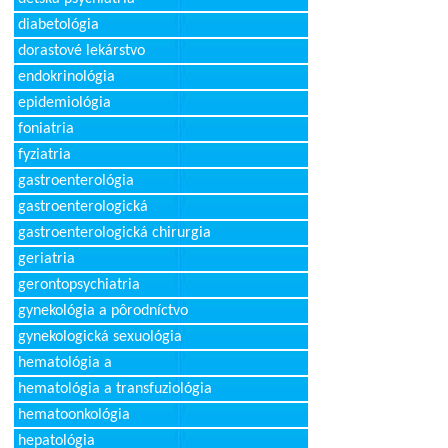
diabetológia
dorastové lekárstvo
endokrinológia
epidemiológia
foniatria
fyziatria
gastroenterológia
gastroenterologická
gastroenterologická chirurgia
geriatria
gerontopsychiatria
gynekológia a pôrodníctvo
gynekologická sexuológia
hematológia a
hematológia a transfuziológia
hematoonkológia
hepatológia