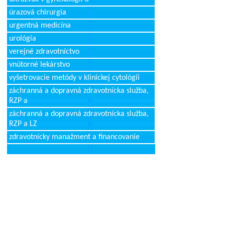
úrazová chirurgia
urgentná medicína
urológia
verejné zdravotníctvo
vnútorné lekárstvo
vyšetrovacie metódy v klinickej cytológii
záchranná a dopravná zdravotnícka služba,
RZP a
záchranná a dopravná zdravotnícka služba,
RZP a LZ
zdravotnícky manažment a financovanie