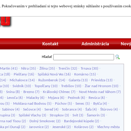
 Pokračovaním v prehliadaní si tejto webovej stránky súhlasíte s používaním cook
Neprihlásený uží
Kontakt
Administrácia
Nový
Hľadať
-
-
-
-
-
Martin
(41)
Nitra
(35)
Žilina
(35)
Trenčín
(32)
Trnava
(30)
-
-
-
-
ca
(18)
Piešťany
(16)
Spišská Nová Ves
(16)
Komárno
(15)
-
-
-
-
-
(14)
Michalovce
(14)
Ružomberok
(14)
Galanta
(13)
Prievidza
(13)
-
-
-
-
-
a
(10)
Svidník
(10)
Topoľčany
(10)
Trebišov
(10)
Žiar nad Hronom
(10)
-
-
-
-
8)
Snina
(8)
Brezno
(7)
Kráľovský Chlmec
(7)
Nové Mesto nad Váhom
(7)
-
-
-
-
-
-
(6)
Levoča
(6)
Malacky
(6)
Myjava
(6)
Pezinok
(6)
Revúca
(6)
-
-
-
-
-
vou
(5)
Moldava nad Bodvou
(5)
Púchov
(5)
Senec
(5)
Bytča
(4)
-
-
-
-
-
-
-
Sabinov
(4)
Sečovce
(4)
Sereď
(4)
Sobrance
(4)
Šaľa
(4)
Štúrovo
(4)
-
-
-
-
-
rupina
(3)
Spišské Vlachy
(3)
Stropkov
(3)
Svit
(3)
Šamorín
(3)
-
-
-
rna nad Tisou
(2)
Dolný Smokovec
(2)
Bardejovské kúpele
(2)
-
-
-
-
nka pri Dunaji
(2)
Jarovnice
(2)
Jesenské
(2)
Kolárovo
(2)
Všechny města