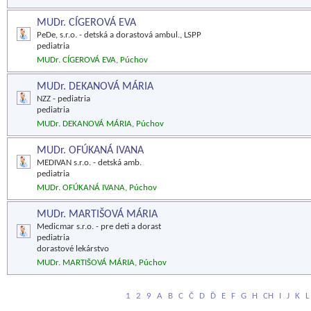
MUDr. CÍGEROVÁ EVA
PeDe, s.r.o. - detská a dorastová ambul., LSPP
pediatria
MUDr. CÍGEROVÁ EVA, Púchov
MUDr. DEKANOVÁ MÁRIA
NZZ - pediatria
pediatria
MUDr. DEKANOVÁ MÁRIA, Púchov
MUDr. OFÚKANÁ IVANA
MEDIVAN s.r.o. - detská amb.
pediatria
MUDr. OFÚKANÁ IVANA, Púchov
MUDr. MARTIŠOVÁ MÁRIA
Medicmar s.r.o. - pre deti a dorast
pediatria
dorastové lekárstvo
MUDr. MARTIŠOVÁ MÁRIA, Púchov
1
2
9
A
B
C
Č
D
Ď
E
F
G
H
CH
I
J
K
L