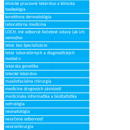
klinické pracovné lekárstvo a klinická
toxikológia
korektívna dermatológia
laboratórna medicína
LDCH, iné odborné liečebné ústavy (ak ich
nemožno
lekár bez špecializácie
lekár laboratórnych a diagnostických
metód v
lekárska genetika
letecké lekárstvo
maxilofaciálna chirurgia
medicína drogových závislostí
medicínska informatika a bioštatistika
nefrológia
neonatológia
neurčená odbornosť
neurochirurgia