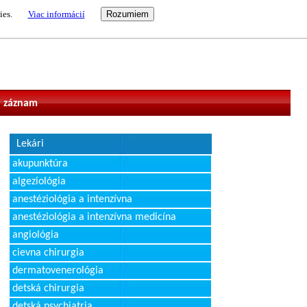
ies.
Viac informácií
vateľ
 záznam
Lekári
akupunktúra
algeziológia
anestéziológia a intenzívna
anestéziológia a intenzívna medicína
angiológia
cievna chirurgia
dermatovenerológia
detská chirurgia
detská psychiatria