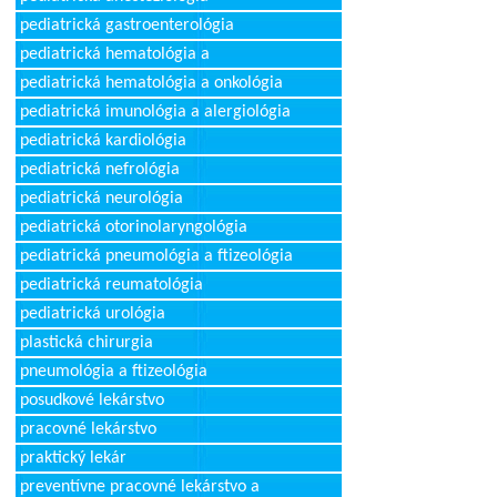
pediatrická gastroenterológia
pediatrická hematológia a
pediatrická hematológia a onkológia
pediatrická imunológia a alergiológia
pediatrická kardiológia
pediatrická nefrológia
pediatrická neurológia
pediatrická otorinolaryngológia
pediatrická pneumológia a ftizeológia
pediatrická reumatológia
pediatrická urológia
plastická chirurgia
pneumológia a ftizeológia
posudkové lekárstvo
pracovné lekárstvo
praktický lekár
preventívne pracovné lekárstvo a