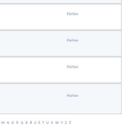
Púchov
Púchov
Púchov
Púchov
M
N
O
P
Q
R
Ř
S
Š
T
U
V
W
Y
Z
Ž