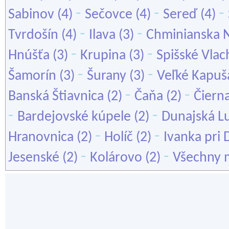
-
-
-
Sabinov
(4)
Sečovce
(4)
Sereď
(4)
-
-
Tvrdošín
(4)
Ilava
(3)
Chminianska 
-
-
Hnúšťa
(3)
Krupina
(3)
Spišské Vlac
-
-
Šamorín
(3)
Šurany
(3)
Veľké Kapuš
-
-
Banská Štiavnica
(2)
Čaňa
(2)
Čiern
-
-
Bardejovské kúpele
(2)
Dunajská L
-
-
Hranovnica
(2)
Holíč
(2)
Ivanka pri 
-
-
Jesenské
(2)
Kolárovo
(2)
Všechny 