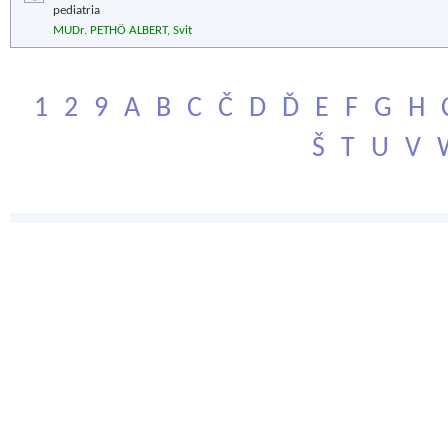
pediatria
MUDr. PETHÖ ALBERT, Svit
1
2
9
A
B
C
Č
D
Ď
E
F
G
H
Š
T
U
V