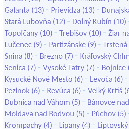
-
-
Galanta
(13)
Prievidza
(13)
Dunajsk
-
Stará Ľubovňa
(12)
Dolný Kubín
(10)
-
-
Topoľčany
(10)
Trebišov
(10)
Žiar 
-
-
Lučenec
(9)
Partizánske
(9)
Trstená
-
-
Snina
(8)
Brezno
(7)
Kráľovský Chl
-
-
Senica
(7)
Vysoké Tatry
(7)
Bojnice
-
Kysucké Nové Mesto
(6)
Levoča
(6)
-
-
Pezinok
(6)
Revúca
(6)
Veľký Krtíš
(
-
Dubnica nad Váhom
(5)
Bánovce nad
-
Moldava nad Bodvou
(5)
Púchov
(5)
-
-
Krompachy
(4)
Lipany
(4)
Liptovský