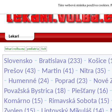
Táto webová stránka používa cookies. P
Lekari
lekari.volba.eu
pediatria
Svit
-
-
Slovensko
Bratislava
(233)
Košice
(
-
-
-
Prešov
(43)
Martin
(41)
Nitra
(35)
-
-
-
Humenné
(24)
Poprad
(23)
Nové 
-
Považská Bystrica
(18)
Piešťany
(16)
-
Komárno
(15)
Rimavská Sobota
(15)
-
-
Zvolen
(15)
Liptovský Mikuláš
(14)