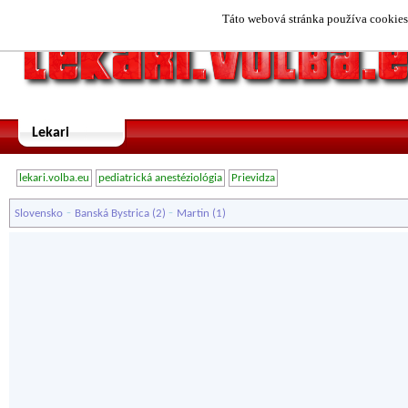
Táto webová stránka používa cookies.
Lekari
lekari.volba.eu
pediatrická anestéziológia
Prievidza
-
-
Slovensko
Banská Bystrica
(2)
Martin
(1)