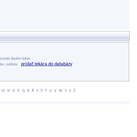
vedá žiaden lekár.
pridať lekára do databázy
ýba, môžete
M
N
O
P
Q
R
Ř
S
Š
T
U
V
W
Y
Z
Ž