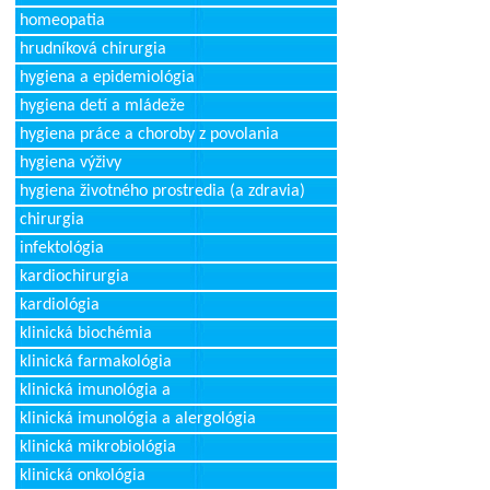
homeopatia
hrudníková chirurgia
hygiena a epidemiológia
hygiena detí a mládeže
hygiena práce a choroby z povolania
hygiena výživy
hygiena životného prostredia (a zdravia)
chirurgia
infektológia
kardiochirurgia
kardiológia
klinická biochémia
klinická farmakológia
klinická imunológia a
klinická imunológia a alergológia
klinická mikrobiológia
klinická onkológia