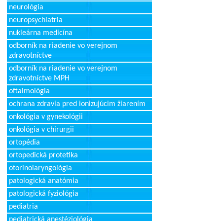
neurológia
neuropsychiatria
nukleárna medicína
odborník na riadenie vo verejnom
zdravotníctve
odborník na riadenie vo verejnom
zdravotníctve MPH
oftalmológia
ochrana zdravia pred ionizujúcim žiarením
onkológia v gynekológii
onkológia v chirurgii
ortopédia
ortopedická protetika
otorinolaryngológia
patologická anatómia
patologická fyziológia
pediatria
pediatrická anestéziológia