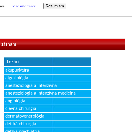
ies.
Viac informácií
vateľ
 záznam
Lekári
akupunktúra
algeziológia
anestéziológia a intenzívna
anestéziológia a intenzívna medicína
angiológia
cievna chirurgia
dermatovenerológia
detská chirurgia
detská psychiatria