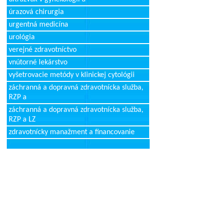
úrazová chirurgia
urgentná medicína
urológia
verejné zdravotníctvo
vnútorné lekárstvo
vyšetrovacie metódy v klinickej cytológii
záchranná a dopravná zdravotnícka služba,
RZP a
záchranná a dopravná zdravotnícka služba,
RZP a LZ
zdravotnícky manažment a financovanie