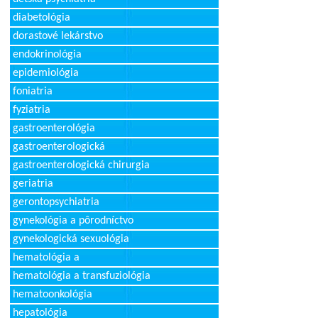
diabetológia
dorastové lekárstvo
endokrinológia
epidemiológia
foniatria
fyziatria
gastroenterológia
gastroenterologická
gastroenterologická chirurgia
geriatria
gerontopsychiatria
gynekológia a pôrodníctvo
gynekologická sexuológia
hematológia a
hematológia a transfuziológia
hematoonkológia
hepatológia