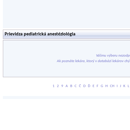
Prievidza pediatrická anestéziológia
Vášmu výberu nezodpo
Ak poznáte lekára, ktorý v databázi lekárov ch
1
2
9
A
B
C
Č
D
Ď
E
F
G
H
CH
I
J
K
L