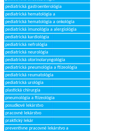
pediatrická gastroenterológia
pediatrická hematológia a
pediatrická hematológia a onkológia
pediatrická imunológia a alergiológia
pediatrická kardiológia
pediatrická nefrológia
pediatrická neurológia
pediatrická otorinolaryngológia
pediatrická pneumológia a ftizeológia
pediatrická reumatológia
pediatrická urológia
plastická chirurgia
pneumológia a ftizeológia
posudkové lekárstvo
pracovné lekárstvo
praktický lekár
preventívne pracovné lekárstvo a