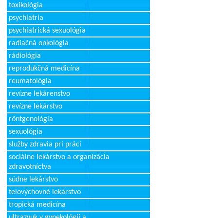
toxikológia
psychiatria
psychiatrická sexuológia
radiačná onkológia
rádiológia
reprodukčná medicína
reumatológia
revízne lekárenstvo
revízne lekárstvo
röntgenológia
sexuológia
služby zdravia pri práci
sociálne lekárstvo a organizácia
zdravotníctva
súdne lekárstvo
telovýchovné lekárstvo
tropická medicína
ultrazvuk v gynekológii a