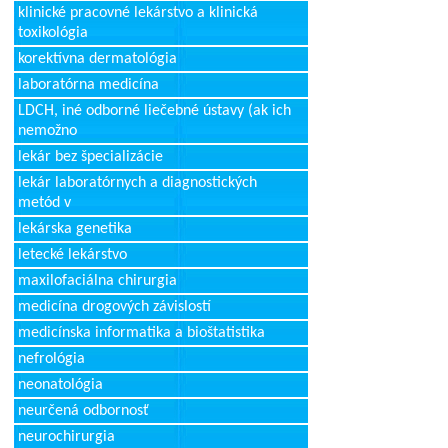
klinické pracovné lekárstvo a klinická
toxikológia
korektívna dermatológia
laboratórna medicína
LDCH, iné odborné liečebné ústavy (ak ich
nemožno
lekár bez špecializácie
lekár laboratórnych a diagnostických
metód v
lekárska genetika
letecké lekárstvo
maxilofaciálna chirurgia
medicína drogových závislostí
medicínska informatika a bioštatistika
nefrológia
neonatológia
neurčená odbornosť
neurochirurgia