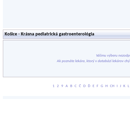
Košice - Krásna pediatrická gastroenterológia
Vášmu výberu nezodpo
Ak poznáte lekára, ktorý v databázi lekárov ch
1
2
9
A
B
C
Č
D
Ď
E
F
G
H
CH
I
J
K
L