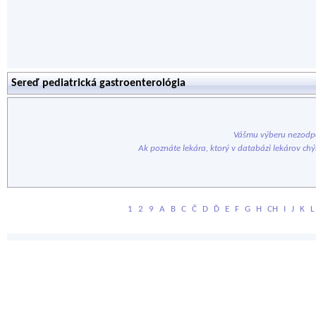
Sereď pediatrická gastroenterológia
Vášmu výberu nezodpo
Ak poznáte lekára, ktorý v databázi lekárov ch
1
2
9
A
B
C
Č
D
Ď
E
F
G
H
CH
I
J
K
L