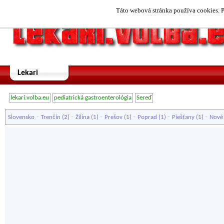
Táto webová stránka používa cookies. P
Lekari
lekari.volba.eu
pediatrická gastroenterológia
Sereď
-
-
-
-
-
-
Slovensko
Trenčín
(2)
Žilina
(1)
Prešov
(1)
Poprad
(1)
Piešťany
(1)
Nové