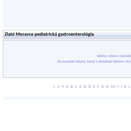
Zlaté Moravce pediatrická gastroenterológia
Vášmu výberu nezodpo
Ak poznáte lekára, ktorý v databázi lekárov ch
1
2
9
A
B
C
Č
D
Ď
E
F
G
H
CH
I
J
K
L