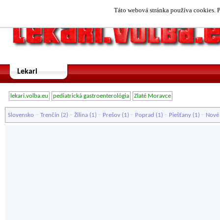
Táto webová stránka používa cookies. P
Lekari
lekari.volba.eu
pediatrická gastroenterológia
Zlaté Moravce
-
-
-
-
-
-
Slovensko
Trenčín
(2)
Žilina
(1)
Prešov
(1)
Poprad
(1)
Piešťany
(1)
Nové