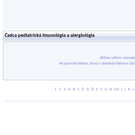
Čadca pediatrická imunológia a alergiológia
Vášmu výberu nezodpo
Ak poznáte lekára, ktorý v databázi lekárov ch
1
2
9
A
B
C
Č
D
Ď
E
F
G
H
CH
I
J
K
L