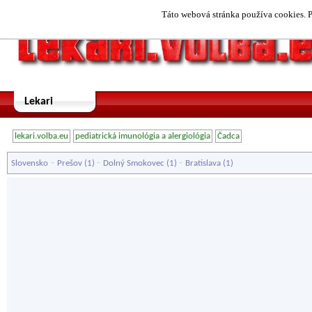
Táto webová stránka používa cookies. P
Lekari
lekari.volba.eu
pediatrická imunológia a alergiológia
Čadca
-
-
-
Slovensko
Prešov
(1)
Dolný Smokovec
(1)
Bratislava
(1)