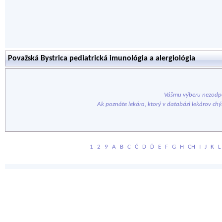
Považská Bystrica pediatrická imunológia a alergiológia
Vášmu výberu nezodpo
Ak poznáte lekára, ktorý v databázi lekárov ch
1
2
9
A
B
C
Č
D
Ď
E
F
G
H
CH
I
J
K
L