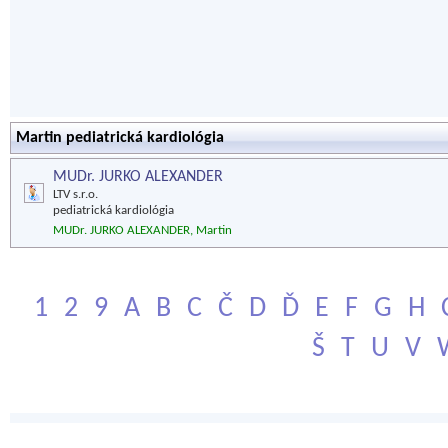
Martin pediatrická kardiológia
MUDr. JURKO ALEXANDER
LTV s.r.o.
pediatrická kardiológia
MUDr. JURKO ALEXANDER, Martin
1
2
9
A
B
C
Č
D
Ď
E
F
G
H
Š
T
U
V