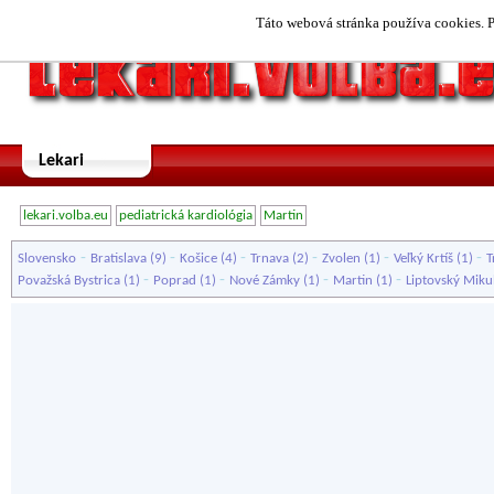
Táto webová stránka používa cookies. P
Lekari
lekari.volba.eu
pediatrická kardiológia
Martin
-
-
-
-
-
-
Slovensko
Bratislava
(9)
Košice
(4)
Trnava
(2)
Zvolen
(1)
Veľký Krtíš
(1)
T
-
-
-
-
Považská Bystrica
(1)
Poprad
(1)
Nové Zámky
(1)
Martin
(1)
Liptovský Miku