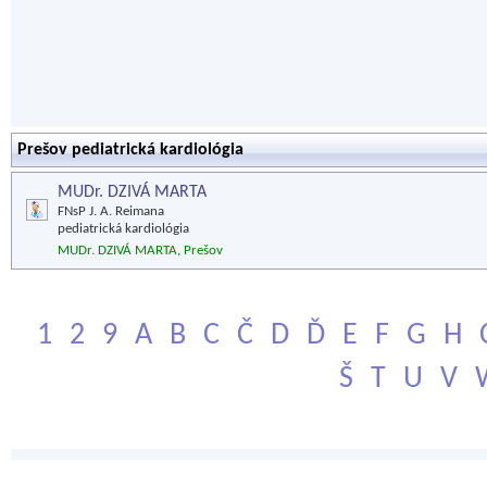
Prešov pediatrická kardiológia
MUDr. DZIVÁ MARTA
FNsP J. A. Reimana
pediatrická kardiológia
MUDr. DZIVÁ MARTA, Prešov
1
2
9
A
B
C
Č
D
Ď
E
F
G
H
Š
T
U
V