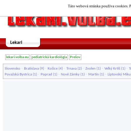
Táto webová stránka používa cookies. P
Lekari
lekari.volba.eu
pediatrická kardiológia
Prešov
-
-
-
-
-
-
Slovensko
Bratislava
(9)
Košice
(4)
Trnava
(2)
Zvolen
(1)
Veľký Krtíš
(1)
T
-
-
-
-
Považská Bystrica
(1)
Poprad
(1)
Nové Zámky
(1)
Martin
(1)
Liptovský Miku