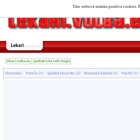
Táto webová stránka používa cookies. P
Lekari
lekari.volba.eu
pediatrická nefrológia
-
-
-
-
Slovensko
Trenčín
(1)
Spišská Nová Ves
(1)
Rimavská Sobota
(1)
Martin
(1)