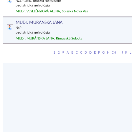
NZZ - amb. detskej nefrológie
pediatrická nefrológia
MUDr. VESELÉNYIOVÁ ALENA, Spišská Nová Ves
MUDr. MURÁNSKA JANA
NsP
pediatrická nefrológia
MUDr. MURÁNSKA JANA, Rimavská Sobota
1
2
9
A
B
C
Č
D
Ď
E
F
G
H
CH
I
J
K
L