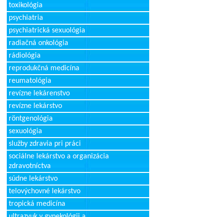
toxikológia
psychiatria
psychiatrická sexuológia
radiačná onkológia
rádiológia
reprodukčná medicína
reumatológia
revízne lekárenstvo
revízne lekárstvo
röntgenológia
sexuológia
služby zdravia pri práci
sociálne lekárstvo a organizácia
zdravotníctva
súdne lekárstvo
telovýchovné lekárstvo
tropická medicína
ultrazvuk v gynekológii a