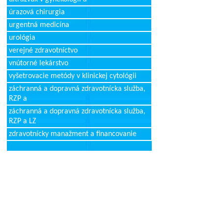
úrazová chirurgia
urgentná medicína
urológia
verejné zdravotníctvo
vnútorné lekárstvo
vyšetrovacie metódy v klinickej cytológii
záchranná a dopravná zdravotnícka služba,
RZP a
záchranná a dopravná zdravotnícka služba,
RZP a LZ
zdravotnícky manažment a financovanie