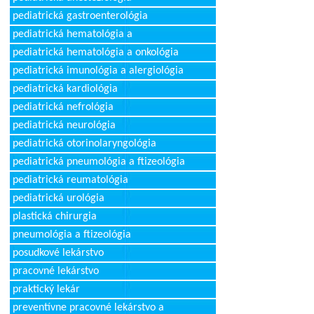
pediatrická gastroenterológia
pediatrická hematológia a
pediatrická hematológia a onkológia
pediatrická imunológia a alergiológia
pediatrická kardiológia
pediatrická nefrológia
pediatrická neurológia
pediatrická otorinolaryngológia
pediatrická pneumológia a ftizeológia
pediatrická reumatológia
pediatrická urológia
plastická chirurgia
pneumológia a ftizeológia
posudkové lekárstvo
pracovné lekárstvo
praktický lekár
preventívne pracovné lekárstvo a