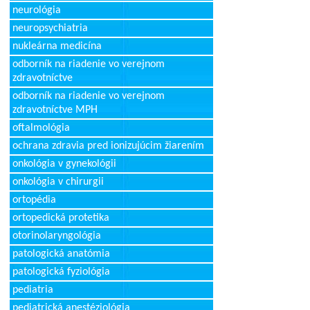
neurológia
neuropsychiatria
nukleárna medicína
odborník na riadenie vo verejnom
zdravotníctve
odborník na riadenie vo verejnom
zdravotníctve MPH
oftalmológia
ochrana zdravia pred ionizujúcim žiarením
onkológia v gynekológii
onkológia v chirurgii
ortopédia
ortopedická protetika
otorinolaryngológia
patologická anatómia
patologická fyziológia
pediatria
pediatrická anestéziológia