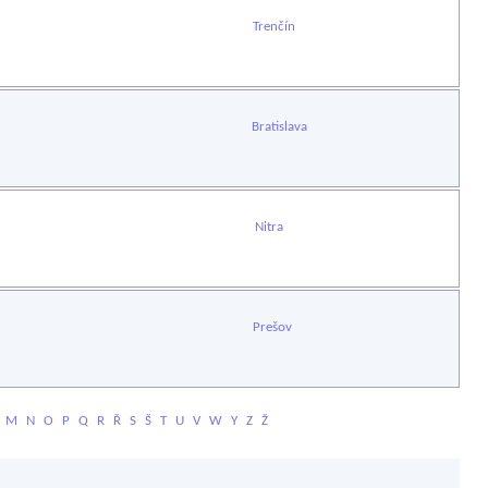
Trenčín
Bratislava
Nitra
Prešov
M
N
O
P
Q
R
Ř
S
Š
T
U
V
W
Y
Z
Ž