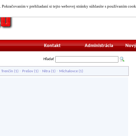
 Pokračovaním v prehliadaní si tejto webovej stránky súhlasíte s používaním cook
Neprihlásený uží
Kontakt
Administrácia
Nový
Hľadať
-
-
-
-
Trenčín
(1)
Prešov
(1)
Nitra
(1)
Michalovce
(1)