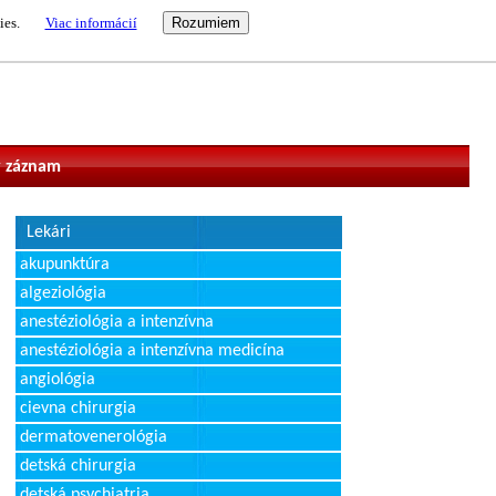
ies.
Viac informácií
vateľ
 záznam
Lekári
akupunktúra
algeziológia
anestéziológia a intenzívna
anestéziológia a intenzívna medicína
angiológia
cievna chirurgia
dermatovenerológia
detská chirurgia
detská psychiatria