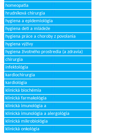
homeopatia
hrudníková chirurgia
hygiena a epidemiológia
hygiena detí a mládeže
hygiena práce a choroby z povolania
hygiena výživy
hygiena životného prostredia (a zdravia)
chirurgia
infektológia
kardiochirurgia
kardiológia
klinická biochémia
klinická farmakológia
klinická imunológia a
klinická imunológia a alergológia
klinická mikrobiológia
klinická onkológia