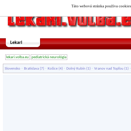
Táto webová stránka používa cookies.
Lekari
lekari.volba.eu
pediatrická neurológia
-
-
-
-
Slovensko
Bratislava
(7)
Košice
(4)
Dolný Kubín
(1)
Vranov nad Topľou
(1)