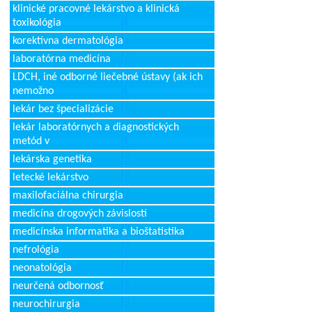
klinické pracovné lekárstvo a klinická
toxikológia
korektívna dermatológia
laboratórna medicína
LDCH, iné odborné liečebné ústavy (ak ich
nemožno
lekár bez špecializácie
lekár laboratórnych a diagnostických
metód v
lekárska genetika
letecké lekárstvo
maxilofaciálna chirurgia
medicína drogových závislostí
medicínska informatika a bioštatistika
nefrológia
neonatológia
neurčená odbornosť
neurochirurgia