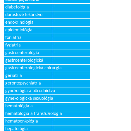
diabetológia
dorastové lekárstvo
endokrinológia
epidemiológia
foniatria
fyziatria
gastroenterológia
gastroenterologická
gastroenterologická chirurgia
geriatria
gerontopsychiatria
gynekológia a pôrodníctvo
gynekologická sexuológia
hematológia a
hematológia a transfuziológia
hematoonkológia
hepatológia