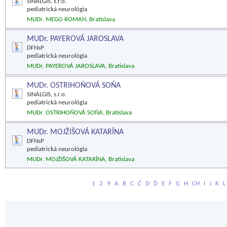
SINALGIS, s.r.o.
pediatrická neurológia
MUDr. MEGO ROMAN, Bratislava
MUDr. PAYEROVÁ JAROSLAVA
DFNsP
pediatrická neurológia
MUDr. PAYEROVÁ JAROSLAVA, Bratislava
MUDr. OSTRIHOŇOVÁ SOŇA
SINALGIS, s.r.o.
pediatrická neurológia
MUDr. OSTRIHOŇOVÁ SOŇA, Bratislava
MUDr. MOJŽIŠOVÁ KATARÍNA
DFNsP
pediatrická neurológia
MUDr. MOJŽIŠOVÁ KATARÍNA, Bratislava
1
2
9
A
B
C
Č
D
Ď
E
F
G
H
CH
I
J
K
L