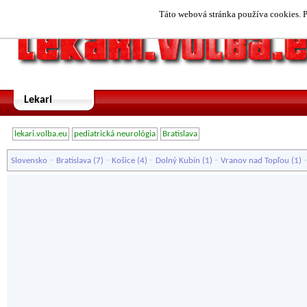
Táto webová stránka používa cookies. P
Lekari
lekari.volba.eu
pediatrická neurológia
Bratislava
-
-
-
-
Slovensko
Bratislava
(7)
Košice
(4)
Dolný Kubín
(1)
Vranov nad Topľou
(1)