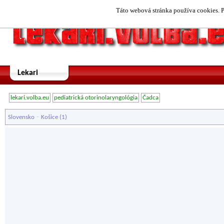
Táto webová stránka používa cookies. P
Lekari
lekari.volba.eu
pediatrická otorinolaryngológia
Čadca
-
Slovensko
Košice
(1)