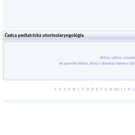
Čadca pediatrická otorinolaryngológia
Vášmu výberu nezodpo
Ak poznáte lekára, ktorý v databázi lekárov ch
1
2
9
A
B
C
Č
D
Ď
E
F
G
H
CH
I
J
K
L