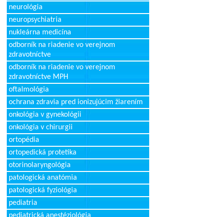
neurológia
neuropsychiatria
nukleárna medicína
odborník na riadenie vo verejnom
zdravotníctve
odborník na riadenie vo verejnom
zdravotníctve MPH
oftalmológia
ochrana zdravia pred ionizujúcim žiarením
onkológia v gynekológii
onkológia v chirurgii
ortopédia
ortopedická protetika
otorinolaryngológia
patologická anatómia
patologická fyziológia
pediatria
pediatrická anestéziológia