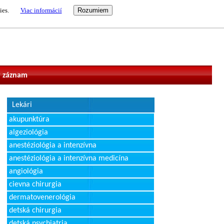
ies.
Viac informácií
vateľ
 záznam
Lekári
akupunktúra
algeziológia
anestéziológia a intenzívna
anestéziológia a intenzívna medicína
angiológia
cievna chirurgia
dermatovenerológia
detská chirurgia
detská psychiatria