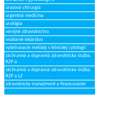
úrazová chirurgia
urgentná medicína
urológia
verejné zdravotníctvo
vnútorné lekárstvo
vyšetrovacie metódy v klinickej cytológii
záchranná a dopravná zdravotnícka služba,
RZP a
záchranná a dopravná zdravotnícka služba,
RZP a LZ
zdravotnícky manažment a financovanie