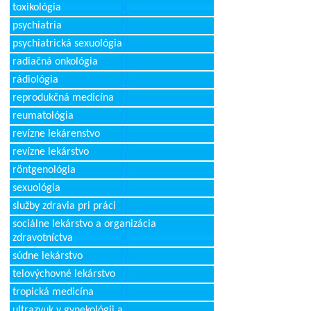
toxikológia
psychiatria
psychiatrická sexuológia
radiačná onkológia
rádiológia
reprodukčná medicína
reumatológia
revízne lekárenstvo
revízne lekárstvo
röntgenológia
sexuológia
služby zdravia pri práci
sociálne lekárstvo a organizácia
zdravotníctva
súdne lekárstvo
telovýchovné lekárstvo
tropická medicína
ultrazvuk v gynekológii a