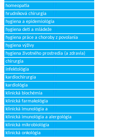
homeopatia
hrudníková chirurgia
hygiena a epidemiológia
hygiena detí a mládeže
hygiena práce a choroby z povolania
hygiena výživy
hygiena životného prostredia (a zdravia)
chirurgia
infektológia
kardiochirurgia
kardiológia
klinická biochémia
klinická farmakológia
klinická imunológia a
klinická imunológia a alergológia
klinická mikrobiológia
klinická onkológia