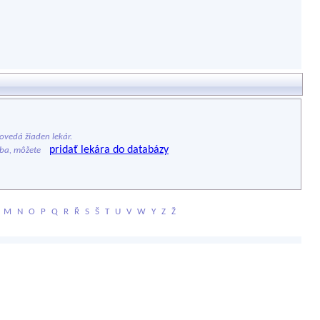
vedá žiaden lekár.
pridať lekára do databázy
ýba, môžete
M
N
O
P
Q
R
Ř
S
Š
T
U
V
W
Y
Z
Ž