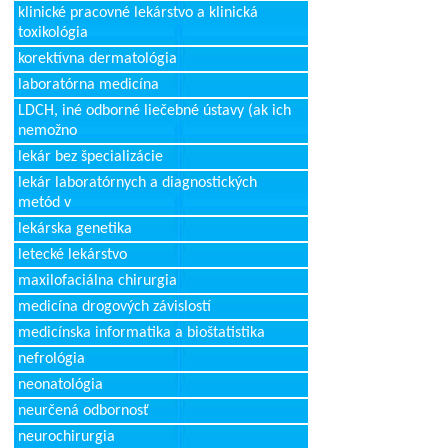
klinické pracovné lekárstvo a klinická
toxikológia
korektívna dermatológia
laboratórna medicína
LDCH, iné odborné liečebné ústavy (ak ich
nemožno
lekár bez špecializácie
lekár laboratórnych a diagnostických
metód v
lekárska genetika
letecké lekárstvo
maxilofaciálna chirurgia
medicína drogových závislostí
medicínska informatika a bioštatistika
nefrológia
neonatológia
neurčená odbornosť
neurochirurgia