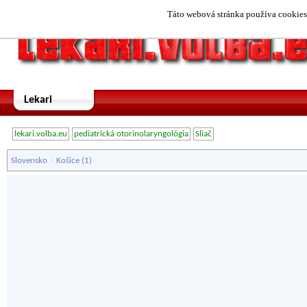
Táto webová stránka používa cookies.
Lekari
lekari.volba.eu
pediatrická otorinolaryngológia
Sliač
-
Slovensko
Košice
(1)