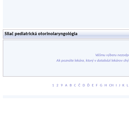
Sliač pediatrická otorinolaryngológia
Vášmu výberu nezodpo
Ak poznáte lekára, ktorý v databázi lekárov ch
1
2
9
A
B
C
Č
D
Ď
E
F
G
H
CH
I
J
K
L