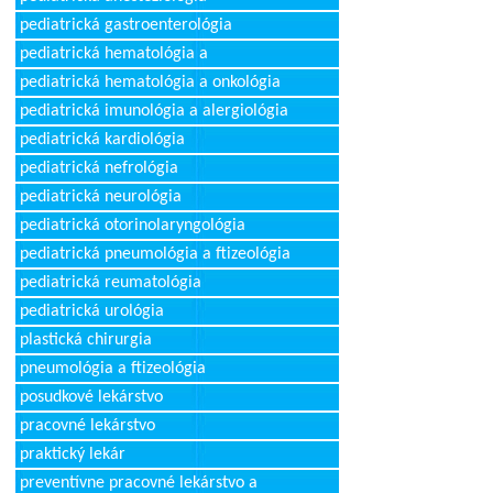
pediatrická gastroenterológia
pediatrická hematológia a
pediatrická hematológia a onkológia
pediatrická imunológia a alergiológia
pediatrická kardiológia
pediatrická nefrológia
pediatrická neurológia
pediatrická otorinolaryngológia
pediatrická pneumológia a ftizeológia
pediatrická reumatológia
pediatrická urológia
plastická chirurgia
pneumológia a ftizeológia
posudkové lekárstvo
pracovné lekárstvo
praktický lekár
preventívne pracovné lekárstvo a