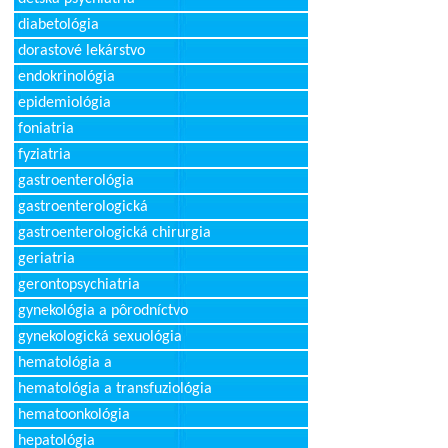
diabetológia
dorastové lekárstvo
endokrinológia
epidemiológia
foniatria
fyziatria
gastroenterológia
gastroenterologická
gastroenterologická chirurgia
geriatria
gerontopsychiatria
gynekológia a pôrodníctvo
gynekologická sexuológia
hematológia a
hematológia a transfuziológia
hematoonkológia
hepatológia