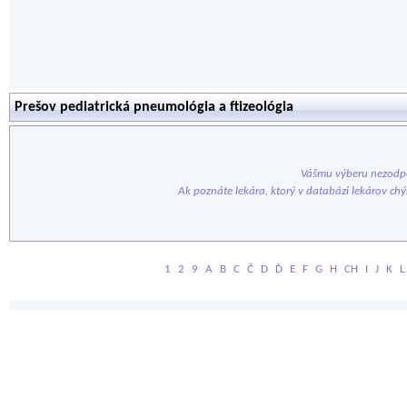
Prešov pediatrická pneumológia a ftizeológia
Vášmu výberu nezodpo
Ak poznáte lekára, ktorý v databázi lekárov ch
1
2
9
A
B
C
Č
D
Ď
E
F
G
H
CH
I
J
K
L