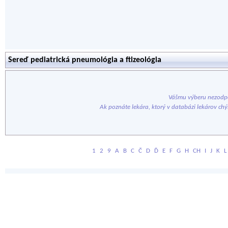
Sereď pediatrická pneumológia a ftizeológia
Vášmu výberu nezodpo
Ak poznáte lekára, ktorý v databázi lekárov ch
1
2
9
A
B
C
Č
D
Ď
E
F
G
H
CH
I
J
K
L