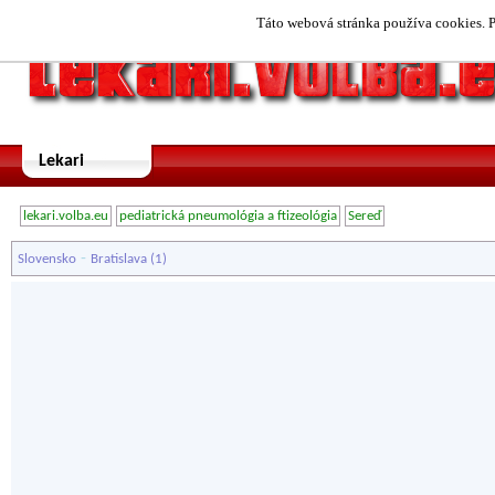
Táto webová stránka používa cookies. P
Lekari
lekari.volba.eu
pediatrická pneumológia a ftizeológia
Sereď
-
Slovensko
Bratislava
(1)