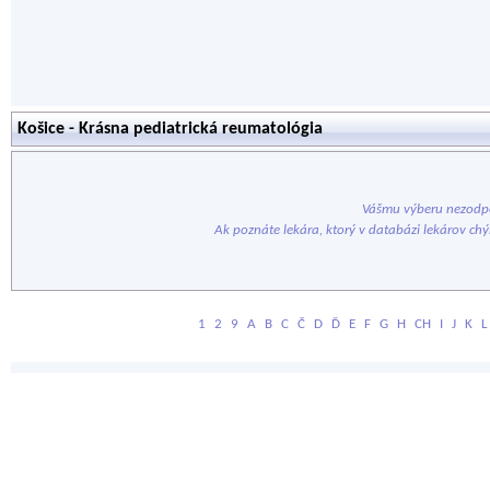
Košice - Krásna pediatrická reumatológia
Vášmu výberu nezodpo
Ak poznáte lekára, ktorý v databázi lekárov ch
1
2
9
A
B
C
Č
D
Ď
E
F
G
H
CH
I
J
K
L