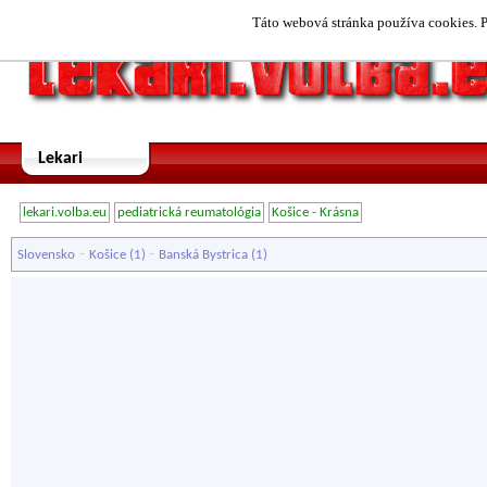
Táto webová stránka používa cookies. P
Lekari
lekari.volba.eu
pediatrická reumatológia
Košice - Krásna
-
-
Slovensko
Košice
(1)
Banská Bystrica
(1)