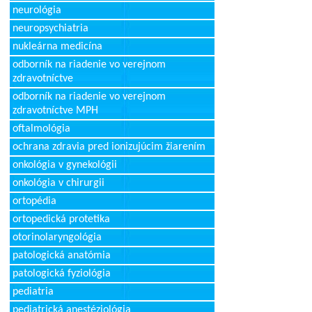
neurológia
neuropsychiatria
nukleárna medicína
odborník na riadenie vo verejnom
zdravotníctve
odborník na riadenie vo verejnom
zdravotníctve MPH
oftalmológia
ochrana zdravia pred ionizujúcim žiarením
onkológia v gynekológii
onkológia v chirurgii
ortopédia
ortopedická protetika
otorinolaryngológia
patologická anatómia
patologická fyziológia
pediatria
pediatrická anestéziológia