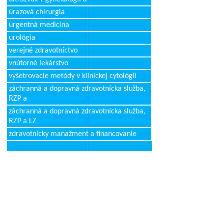
úrazová chirurgia
urgentná medicína
urológia
verejné zdravotníctvo
vnútorné lekárstvo
vyšetrovacie metódy v klinickej cytológii
záchranná a dopravná zdravotnícka služba,
RZP a
záchranná a dopravná zdravotnícka služba,
RZP a LZ
zdravotnícky manažment a financovanie