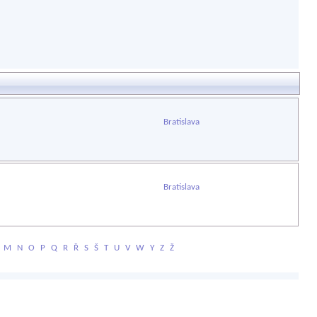
Bratislava
Bratislava
M
N
O
P
Q
R
Ř
S
Š
T
U
V
W
Y
Z
Ž