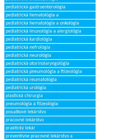
pediatrická gastroenterológia
pediatrická hematológia a
pediatrická hematológia a onkológia
pediatrická imunológia a alergiológia
pediatrická kardiológia
pediatrická nefrológia
pediatrická neurológia
pediatrická otorinolaryngológia
pediatrická pneumológia a ftizeológia
pediatrická reumatológia
pediatrická urológia
plastická chirurgia
pneumológia a ftizeológia
posudkové lekárstvo
pracovné lekárstvo
praktický lekár
preventívne pracovné lekárstvo a