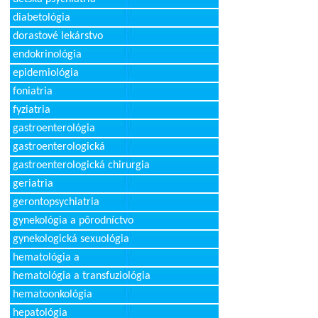
diabetológia
dorastové lekárstvo
endokrinológia
epidemiológia
foniatria
fyziatria
gastroenterológia
gastroenterologická
gastroenterologická chirurgia
geriatria
gerontopsychiatria
gynekológia a pôrodníctvo
gynekologická sexuológia
hematológia a
hematológia a transfuziológia
hematoonkológia
hepatológia