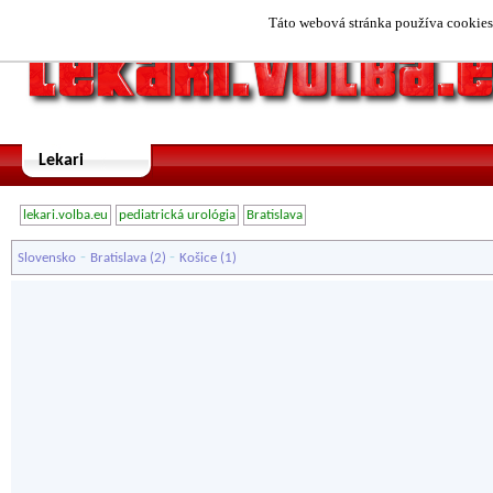
Táto webová stránka používa cookies.
Lekari
lekari.volba.eu
pediatrická urológia
Bratislava
-
-
Slovensko
Bratislava
(2)
Košice
(1)