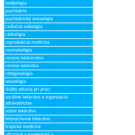
toxikológia
psychiatria
psychiatrická sexuológia
radiačná onkológia
rádiológia
reprodukčná medicína
reumatológia
revízne lekárenstvo
revízne lekárstvo
röntgenológia
sexuológia
služby zdravia pri práci
sociálne lekárstvo a organizácia
zdravotníctva
súdne lekárstvo
telovýchovné lekárstvo
tropická medicína
ultrazvuk v gynekológii a