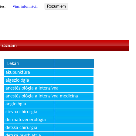
ies.
Viac informácií
vateľ
 záznam
Lekári
akupunktúra
algeziológia
anestéziológia a intenzívna
anestéziológia a intenzívna medicína
angiológia
cievna chirurgia
dermatovenerológia
detská chirurgia
detská psychiatria