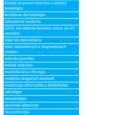
klinické pracovné lekárstvo a klinická
toxikológia
korektívna dermatológia
laboratórna medicína
LDCH, iné odborné liečebné ústavy (ak ich
nemožno
lekár bez špecializácie
lekár laboratórnych a diagnostických
metód v
lekárska genetika
letecké lekárstvo
maxilofaciálna chirurgia
medicína drogových závislostí
medicínska informatika a bioštatistika
nefrológia
neonatológia
neurčená odbornosť
neurochirurgia