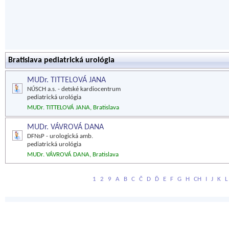
Bratislava pediatrická urológia
MUDr. TITTELOVÁ JANA
NÚSCH a.s. - detské kardiocentrum
pediatrická urológia
MUDr. TITTELOVÁ JANA, Bratislava
MUDr. VÁVROVÁ DANA
DFNsP - urologická amb.
pediatrická urológia
MUDr. VÁVROVÁ DANA, Bratislava
1
2
9
A
B
C
Č
D
Ď
E
F
G
H
CH
I
J
K
L