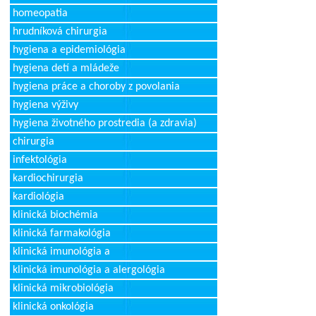
homeopatia
hrudníková chirurgia
hygiena a epidemiológia
hygiena detí a mládeže
hygiena práce a choroby z povolania
hygiena výživy
hygiena životného prostredia (a zdravia)
chirurgia
infektológia
kardiochirurgia
kardiológia
klinická biochémia
klinická farmakológia
klinická imunológia a
klinická imunológia a alergológia
klinická mikrobiológia
klinická onkológia