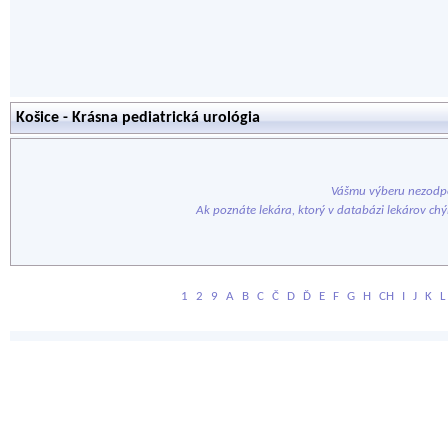
Košice - Krásna pediatrická urológia
Vášmu výberu nezodpo
Ak poznáte lekára, ktorý v databázi lekárov ch
1
2
9
A
B
C
Č
D
Ď
E
F
G
H
CH
I
J
K
L