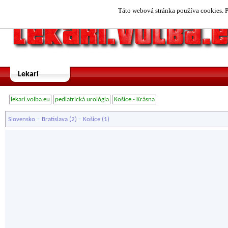
Táto webová stránka používa cookies. P
Lekari
lekari.volba.eu
pediatrická urológia
Košice - Krásna
-
-
Slovensko
Bratislava
(2)
Košice
(1)