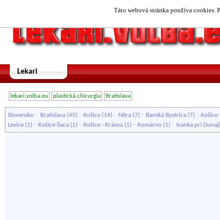
Táto webová stránka používa cookies. P
Lekari
lekari.volba.eu
plastická chirurgia
Bratislava
-
-
-
-
-
Slovensko
Bratislava
(45)
Košice
(14)
Nitra
(7)
Banská Bystrica
(7)
Košice 
-
-
-
-
Levice
(1)
Košice-Šaca
(1)
Košice - Krásna
(1)
Komárno
(1)
Ivanka pri Dunaji