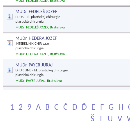
MUDr. FEDELEŠ JOZEF, Bratislava
MUDr. FEDELEŠ JOZEF
LF UK - kl. plastickej chirurgie
plastická chirurgia
MUDr. FEDELEŠ JOZEF, Bratislava
MUDr. HEDERA JOZEF
INTERKLINIK CHIR s.r.o
plastická chirurgia
MUDr. HEDERA JOZEF, Bratislava
MUDr. PAYER JURAJ
LF UK UNB - kl. plastickej chirurgie
plastická chirurgia
MUDr. PAYER JURAJ, Bratislava
1
2
9
A
B
C
Č
D
Ď
E
F
G
H
Š
T
U
V