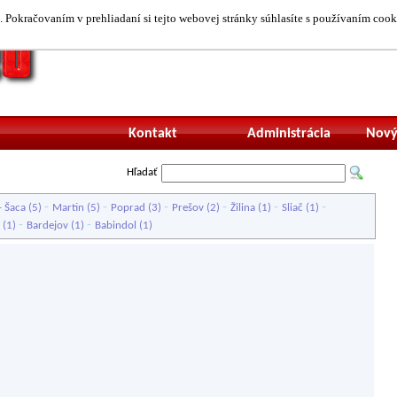
 Pokračovaním v prehliadaní si tejto webovej stránky súhlasíte s používaním cook
Neprihlásený uží
Kontakt
Administrácia
Nový
Hľadať
-
-
-
-
-
-
- Šaca
(5)
Martin
(5)
Poprad
(3)
Prešov
(2)
Žilina
(1)
Sliač
(1)
-
-
(1)
Bardejov
(1)
Babindol
(1)