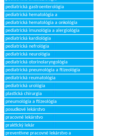
pediatrická gastroenterológia
pediatrická hematológia a
pediatrická hematológia a onkológia
pediatrická imunológia a alergiológia
pediatrická kardiológia
pediatrická nefrológia
pediatrická neurológia
pediatrická otorinolaryngológia
pediatrická pneumológia a ftizeológia
pediatrická reumatológia
pediatrická urológia
plastická chirurgia
pneumológia a ftizeológia
posudkové lekárstvo
pracovné lekárstvo
praktický lekár
preventívne pracovné lekárstvo a