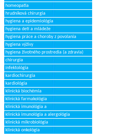
homeopatia
hrudníková chirurgia
hygiena a epidemiológia
hygiena detí a mládeže
hygiena práce a choroby z povolania
hygiena výživy
hygiena životného prostredia (a zdravia)
chirurgia
infektológia
kardiochirurgia
kardiológia
klinická biochémia
klinická farmakológia
klinická imunológia a
klinická imunológia a alergológia
klinická mikrobiológia
klinická onkológia