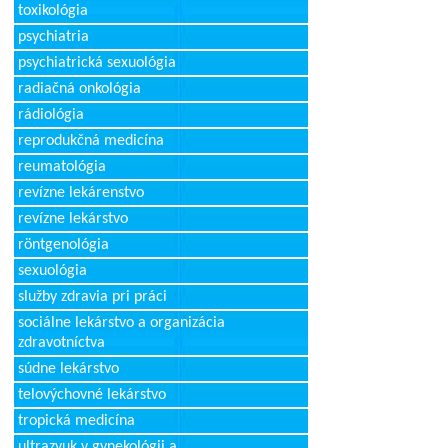
toxikológia
psychiatria
psychiatrická sexuológia
radiačná onkológia
rádiológia
reprodukčná medicína
reumatológia
revízne lekárenstvo
revízne lekárstvo
röntgenológia
sexuológia
služby zdravia pri práci
sociálne lekárstvo a organizácia
zdravotníctva
súdne lekárstvo
telovýchovné lekárstvo
tropická medicína
ultrazvuk v gynekológii a