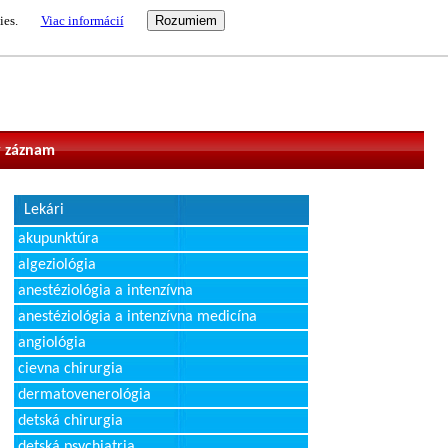
ies.
Viac informácií
vateľ
 záznam
Lekári
akupunktúra
algeziológia
anestéziológia a intenzívna
anestéziológia a intenzívna medicína
angiológia
cievna chirurgia
dermatovenerológia
detská chirurgia
detská psychiatria