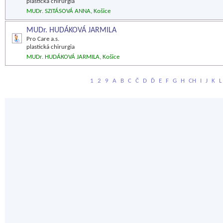
plastická chirurgia
MUDr. SZITÁSOVÁ ANNA, Košice
MUDr. HUDÁKOVÁ JARMILA
Pro Care a.s.
plastická chirurgia
MUDr. HUDÁKOVÁ JARMILA, Košice
1
2
9
A
B
C
Č
D
Ď
E
F
G
H
CH
I
J
K
L