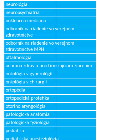
neurológia
neuropsychiatria
nukleárna medicína
odborník na riadenie vo verejnom
zdravotníctve
odborník na riadenie vo verejnom
zdravotníctve MPH
oftalmológia
ochrana zdravia pred ionizujúcim žiarením
onkológia v gynekológii
onkológia v chirurgii
ortopédia
ortopedická protetika
otorinolaryngológia
patologická anatómia
patologická fyziológia
pediatria
pediatrická anestéziológia