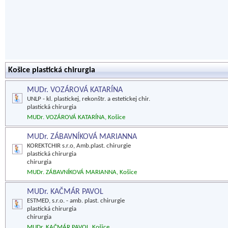
Košice plastická chirurgia
MUDr. VOZÁROVÁ KATARÍNA
UNLP - kl. plastickej, rekonštr. a estetickej chir.
plastická chirurgia
MUDr. VOZÁROVÁ KATARÍNA, Košice
MUDr. ZÁBAVNÍKOVÁ MARIANNA
KOREKTCHIR s.r.o, Amb.plast. chirurgie
plastická chirurgia
chirurgia
MUDr. ZÁBAVNÍKOVÁ MARIANNA, Košice
MUDr. KAČMÁR PAVOL
ESTMED, s.r.o. - amb. plast. chirurgie
plastická chirurgia
chirurgia
MUDr. KAČMÁR PAVOL, Košice