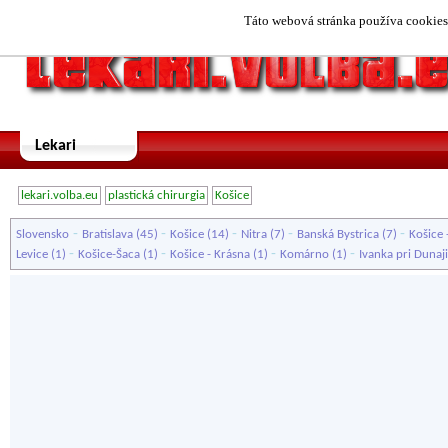
Táto webová stránka používa cookies.
Lekari
lekari.volba.eu
plastická chirurgia
Košice
-
-
-
-
-
Slovensko
Bratislava
(45)
Košice
(14)
Nitra
(7)
Banská Bystrica
(7)
Košice 
-
-
-
-
Levice
(1)
Košice-Šaca
(1)
Košice - Krásna
(1)
Komárno
(1)
Ivanka pri Dunaji