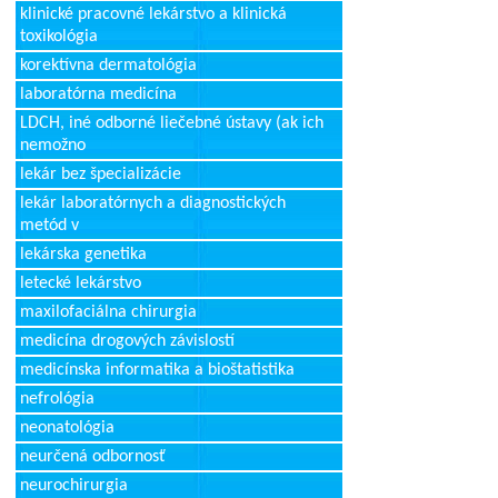
klinické pracovné lekárstvo a klinická
toxikológia
korektívna dermatológia
laboratórna medicína
LDCH, iné odborné liečebné ústavy (ak ich
nemožno
lekár bez špecializácie
lekár laboratórnych a diagnostických
metód v
lekárska genetika
letecké lekárstvo
maxilofaciálna chirurgia
medicína drogových závislostí
medicínska informatika a bioštatistika
nefrológia
neonatológia
neurčená odbornosť
neurochirurgia