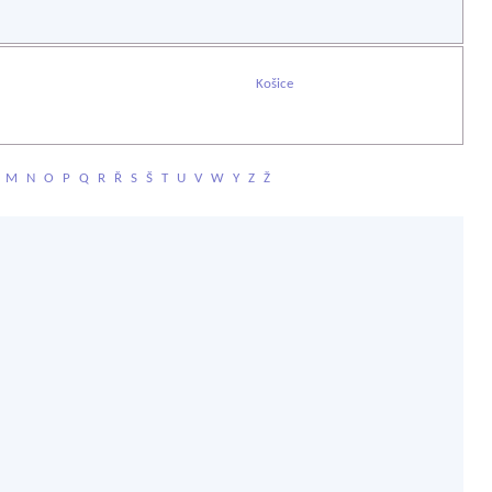
Košice
M
N
O
P
Q
R
Ř
S
Š
T
U
V
W
Y
Z
Ž