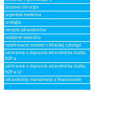
úrazová chirurgia
urgentná medicína
urológia
verejné zdravotníctvo
vnútorné lekárstvo
vyšetrovacie metódy v klinickej cytológii
záchranná a dopravná zdravotnícka služba,
RZP a
záchranná a dopravná zdravotnícka služba,
RZP a LZ
zdravotnícky manažment a financovanie