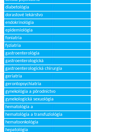
diabetológia
dorastové lekárstvo
endokrinológia
epidemiológia
foniatria
fyziatria
gastroenterológia
gastroenterologická
gastroenterologická chirurgia
geriatria
gerontopsychiatria
gynekológia a pôrodníctvo
gynekologická sexuológia
hematológia a
hematológia a transfuziológia
hematoonkológia
hepatológia