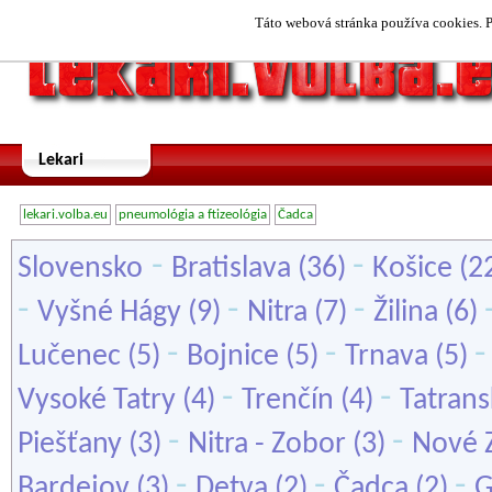
Táto webová stránka používa cookies. P
Lekari
lekari.volba.eu
pneumológia a ftizeológia
Čadca
-
-
Slovensko
Bratislava
(36)
Košice
(2
-
-
-
Vyšné Hágy
(9)
Nitra
(7)
Žilina
(6)
-
-
Lučenec
(5)
Bojnice
(5)
Trnava
(5)
-
-
Vysoké Tatry
(4)
Trenčín
(4)
Tatrans
-
-
Piešťany
(3)
Nitra - Zobor
(3)
Nové 
-
-
-
Bardejov
(3)
Detva
(2)
Čadca
(2)
G