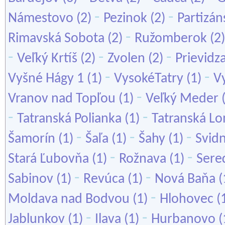
-
-
Námestovo
(2)
Pezinok
(2)
Partizán
-
Rimavská Sobota
(2)
Ružomberok
(2
-
-
-
Veľký Krtíš
(2)
Zvolen
(2)
Prievidz
-
-
Vyšné Hágy 1
(1)
VysokéTatry
(1)
Vy
-
Vranov nad Topľou
(1)
Veľký Meder
-
-
Tatranská Polianka
(1)
Tatranská L
-
-
-
Šamorín
(1)
Šaľa
(1)
Šahy
(1)
Svidn
-
-
Stará Ľubovňa
(1)
Rožnava
(1)
Sere
-
-
Sabinov
(1)
Revúca
(1)
Nová Baňa
(
-
Moldava nad Bodvou
(1)
Hlohovec
(
-
-
Jablunkov
(1)
Ilava
(1)
Hurbanovo
(