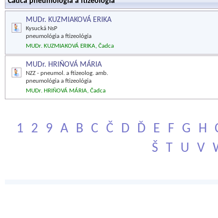
Čadca pneumológia a ftizeológia
MUDr. KUZMIAKOVÁ ERIKA
Kysucká NsP
pneumológia a ftizeológia
MUDr. KUZMIAKOVÁ ERIKA, Čadca
MUDr. HRIŇOVÁ MÁRIA
NZZ - pneumol. a ftizeolog. amb.
pneumológia a ftizeológia
MUDr. HRIŇOVÁ MÁRIA, Čadca
1
2
9
A
B
C
Č
D
Ď
E
F
G
H
Š
T
U
V