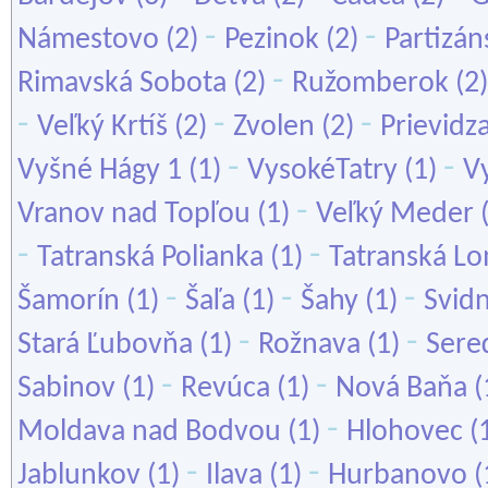
-
-
Námestovo
(2)
Pezinok
(2)
Partizán
-
Rimavská Sobota
(2)
Ružomberok
(2
-
-
-
Veľký Krtíš
(2)
Zvolen
(2)
Prievidz
-
-
Vyšné Hágy 1
(1)
VysokéTatry
(1)
Vy
-
Vranov nad Topľou
(1)
Veľký Meder
-
-
Tatranská Polianka
(1)
Tatranská L
-
-
-
Šamorín
(1)
Šaľa
(1)
Šahy
(1)
Svidn
-
-
Stará Ľubovňa
(1)
Rožnava
(1)
Sere
-
-
Sabinov
(1)
Revúca
(1)
Nová Baňa
(
-
Moldava nad Bodvou
(1)
Hlohovec
(
-
-
Jablunkov
(1)
Ilava
(1)
Hurbanovo
(