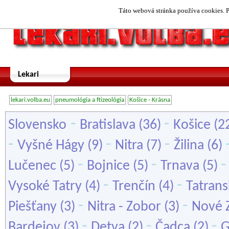
Táto webová stránka používa cookies. P
Lekari
lekari.volba.eu
pneumológia a ftizeológia
Košice - Krásna
-
-
Slovensko
Bratislava
(36)
Košice
(2
-
-
-
Vyšné Hágy
(9)
Nitra
(7)
Žilina
(6)
-
-
Lučenec
(5)
Bojnice
(5)
Trnava
(5)
-
-
Vysoké Tatry
(4)
Trenčín
(4)
Tatrans
-
-
Piešťany
(3)
Nitra - Zobor
(3)
Nové 
-
-
-
Bardejov
(3)
Detva
(2)
Čadca
(2)
G