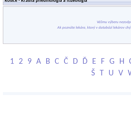
Košice - Krásna pneumológia a ftizeológia
Vášmu výberu nezodpo
Ak poznáte lekára, ktorý v databázi lekárov ch
1
2
9
A
B
C
Č
D
Ď
E
F
G
H
Š
T
U
V