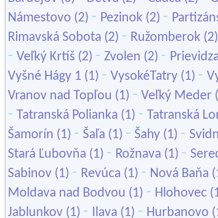
-
-
Námestovo
(2)
Pezinok
(2)
Partizán
-
Rimavská Sobota
(2)
Ružomberok
(2
-
-
-
Veľký Krtíš
(2)
Zvolen
(2)
Prievidz
-
-
Vyšné Hágy 1
(1)
VysokéTatry
(1)
Vy
-
Vranov nad Topľou
(1)
Veľký Meder
-
-
Tatranská Polianka
(1)
Tatranská L
-
-
-
Šamorín
(1)
Šaľa
(1)
Šahy
(1)
Svidn
-
-
Stará Ľubovňa
(1)
Rožnava
(1)
Sere
-
-
Sabinov
(1)
Revúca
(1)
Nová Baňa
(
-
Moldava nad Bodvou
(1)
Hlohovec
(
-
-
Jablunkov
(1)
Ilava
(1)
Hurbanovo
(