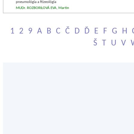
pneumológia a ftizeológia
MUDr. ROZBORILOVÁ EVA, Martin
1
2
9
A
B
C
Č
D
Ď
E
F
G
H
Š
T
U
V