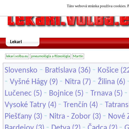
Táto webová stránka používa cookies. P
Lekari
lekari.volba.eu
pneumológia a ftizeológia
Martin
-
-
Slovensko
Bratislava
(36)
Košice
(2
-
-
-
Vyšné Hágy
(9)
Nitra
(7)
Žilina
(6)
-
-
Lučenec
(5)
Bojnice
(5)
Trnava
(5)
-
-
Vysoké Tatry
(4)
Trenčín
(4)
Tatrans
-
-
Piešťany
(3)
Nitra - Zobor
(3)
Nové 
-
-
-
Bardejov
(3)
Detva
(2)
Čadca
(2)
G