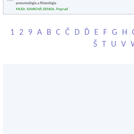
pneumológia a ftizeológia
MUDr. KAVKOVÁ DENISA, Poprad
1
2
9
A
B
C
Č
D
Ď
E
F
G
H
Š
T
U
V