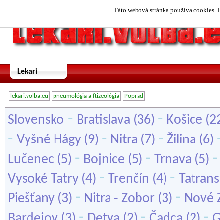
Táto webová stránka používa cookies. P
Lekari
lekari.volba.eu
pneumológia a ftizeológia
Poprad
-
-
Slovensko
Bratislava
(36)
Košice
(2
-
-
-
Vyšné Hágy
(9)
Nitra
(7)
Žilina
(6)
-
-
Lučenec
(5)
Bojnice
(5)
Trnava
(5)
-
-
Vysoké Tatry
(4)
Trenčín
(4)
Tatrans
-
-
Piešťany
(3)
Nitra - Zobor
(3)
Nové 
-
-
-
Bardejov
(3)
Detva
(2)
Čadca
(2)
G