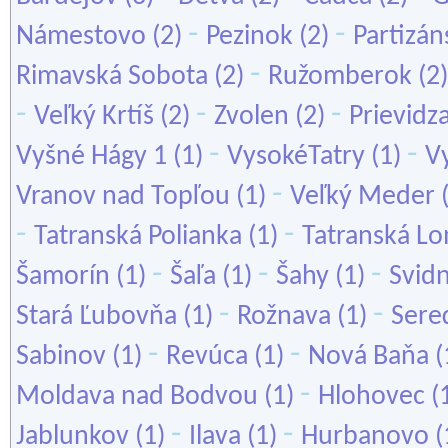
-
-
Námestovo
(2)
Pezinok
(2)
Partizán
-
Rimavská Sobota
(2)
Ružomberok
(2
-
-
-
Veľký Krtíš
(2)
Zvolen
(2)
Prievidz
-
-
Vyšné Hágy 1
(1)
VysokéTatry
(1)
Vy
-
Vranov nad Topľou
(1)
Veľký Meder
-
-
Tatranská Polianka
(1)
Tatranská L
-
-
-
Šamorín
(1)
Šaľa
(1)
Šahy
(1)
Svidn
-
-
Stará Ľubovňa
(1)
Rožnava
(1)
Sere
-
-
Sabinov
(1)
Revúca
(1)
Nová Baňa
(
-
Moldava nad Bodvou
(1)
Hlohovec
(
-
-
Jablunkov
(1)
Ilava
(1)
Hurbanovo
(