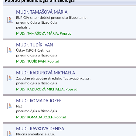
Poprad pneumológia a ftizeológia
MUDr. TAMÁŠOVÁ MÁRIA
EURIGIA s.r.o - detská pneumol.a ftizeol.amb.
pneumológia a ftizeológia
pediatria
MUDr. TAMÁŠOVÁ MÁRIA, Poprad
MUDr. TUDÍK IVAN
Ústav TaRCH Kvetnica
pneumológia a ftizeológia
MUDr. TUDÍK IVAN, Poprad
MUDr. KADUROVÁ MICHAELA
Závodné zdravotné stredisko Tatravagónka a.s.
pneumológia a ftizeológia
MUDr. KADUROVÁ MICHAELA, Poprad
MUDr. KOMADA JOZEF
NZZ
pneumológia a ftizeológia
MUDr. KOMADA JOZEF, Poprad
MUDr. KAVKOVÁ DENISA
Pľúcna ambulancia s.r.o.