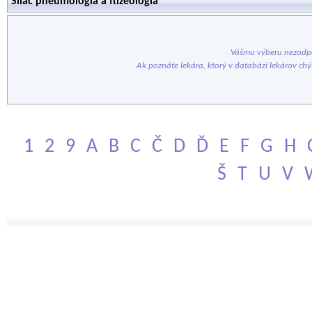
Sliač pneumológia a ftizeológia
Vášmu výberu nezodpo
Ak poznáte lekára, ktorý v databázi lekárov ch
1
2
9
A
B
C
Č
D
Ď
E
F
G
H
Š
T
U
V