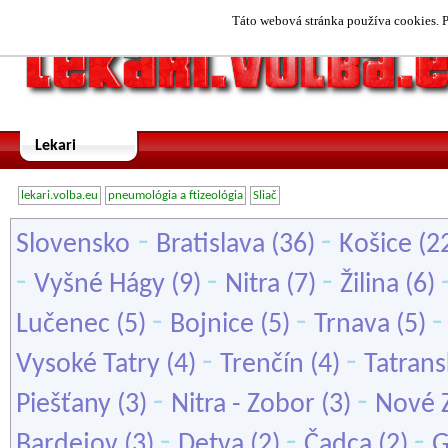
Táto webová stránka používa cookies. P
Lekari
lekari.volba.eu
pneumológia a ftizeológia
Sliač
-
-
Slovensko
Bratislava
(36)
Košice
(2
-
-
-
Vyšné Hágy
(9)
Nitra
(7)
Žilina
(6)
-
-
Lučenec
(5)
Bojnice
(5)
Trnava
(5)
-
-
Vysoké Tatry
(4)
Trenčín
(4)
Tatrans
-
-
Piešťany
(3)
Nitra - Zobor
(3)
Nové 
-
-
-
Bardejov
(3)
Detva
(2)
Čadca
(2)
G