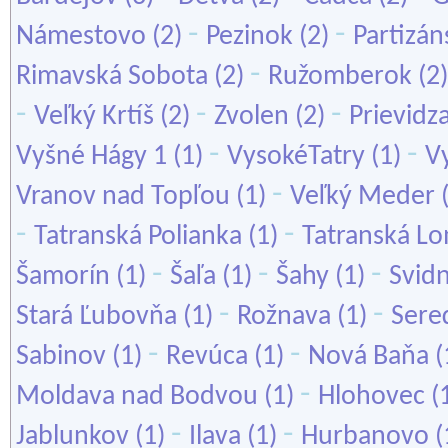
-
-
Námestovo
(2)
Pezinok
(2)
Partizán
-
Rimavská Sobota
(2)
Ružomberok
(2
-
-
-
Veľký Krtíš
(2)
Zvolen
(2)
Prievidz
-
-
Vyšné Hágy 1
(1)
VysokéTatry
(1)
Vy
-
Vranov nad Topľou
(1)
Veľký Meder
-
-
Tatranská Polianka
(1)
Tatranská L
-
-
-
Šamorín
(1)
Šaľa
(1)
Šahy
(1)
Svidn
-
-
Stará Ľubovňa
(1)
Rožnava
(1)
Sere
-
-
Sabinov
(1)
Revúca
(1)
Nová Baňa
(
-
Moldava nad Bodvou
(1)
Hlohovec
(
-
-
Jablunkov
(1)
Ilava
(1)
Hurbanovo
(