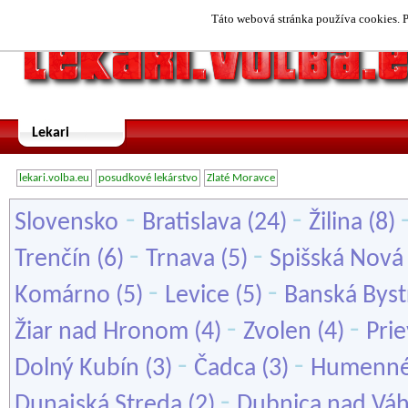
Táto webová stránka používa cookies. P
Lekari
lekari.volba.eu
posudkové lekárstvo
Zlaté Moravce
-
-
Slovensko
Bratislava
(24)
Žilina
(8)
-
-
Trenčín
(6)
Trnava
(5)
Spišská Nová
-
-
Komárno
(5)
Levice
(5)
Banská Byst
-
-
Žiar nad Hronom
(4)
Zvolen
(4)
Prie
-
-
Dolný Kubín
(3)
Čadca
(3)
Humenn
-
Dunajská Streda
(2)
Dubnica nad Vá