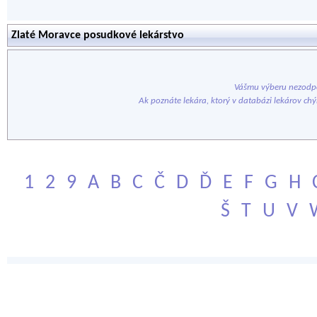
Zlaté Moravce posudkové lekárstvo
Vášmu výberu nezodpo
Ak poznáte lekára, ktorý v databázi lekárov ch
1
2
9
A
B
C
Č
D
Ď
E
F
G
H
Š
T
U
V