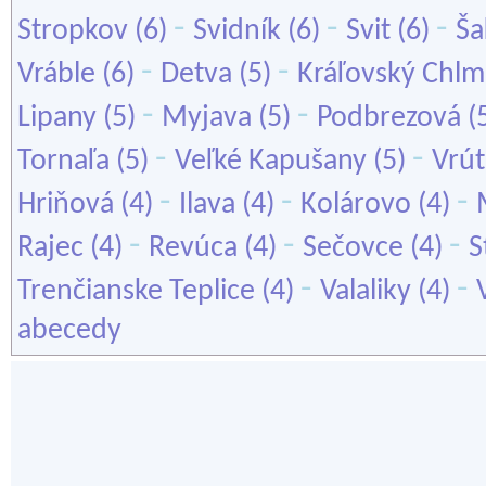
-
-
-
Stropkov
(6)
Svidník
(6)
Svit
(6)
Ša
-
-
Vráble
(6)
Detva
(5)
Kráľovský Chl
-
-
Lipany
(5)
Myjava
(5)
Podbrezová
(
-
-
Tornaľa
(5)
Veľké Kapušany
(5)
Vrút
-
-
-
Hriňová
(4)
Ilava
(4)
Kolárovo
(4)
-
-
-
Rajec
(4)
Revúca
(4)
Sečovce
(4)
S
-
-
Trenčianske Teplice
(4)
Valaliky
(4)
abecedy