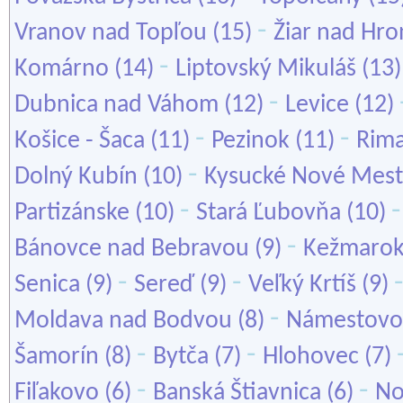
-
Vranov nad Topľou
(15)
Žiar nad Hr
-
Komárno
(14)
Liptovský Mikuláš
(13
-
Dubnica nad Váhom
(12)
Levice
(12)
-
-
Košice - Šaca
(11)
Pezinok
(11)
Rima
-
Dolný Kubín
(10)
Kysucké Nové Mes
-
Partizánske
(10)
Stará Ľubovňa
(10)
-
Bánovce nad Bebravou
(9)
Kežmaro
-
-
Senica
(9)
Sereď
(9)
Veľký Krtíš
(9)
-
Moldava nad Bodvou
(8)
Námestovo
-
-
Šamorín
(8)
Bytča
(7)
Hlohovec
(7)
-
-
Fiľakovo
(6)
Banská Štiavnica
(6)
No