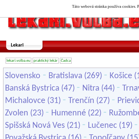
Táto webová stránka používa cookies. P
Lekari
lekari.volba.eu
praktický lekár
Čadca
-
-
Slovensko
Bratislava
(269)
Košice
(
-
-
Banská Bystrica
(47)
Nitra
(44)
Trna
-
-
Michalovce
(31)
Trenčín
(27)
Prievi
-
-
Zvolen
(23)
Humenné
(22)
Ružomb
-
Spišská Nová Ves
(21)
Lučenec
(19)
-
Považská Bystrica
(16)
Topoľčany
(15