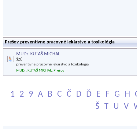
Prešov preventívne pracovné lekárstvo a toxikológia
MUDr. KUTAŠ MICHAL
ŠZÚ
preventívne pracovné lekárstvo a toxikológia
MUDr. KUTAŠ MICHAL, Prešov
1
2
9
A
B
C
Č
D
Ď
E
F
G
H
Š
T
U
V