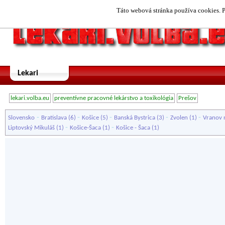
Táto webová stránka používa cookies. P
Lekari
lekari.volba.eu
preventívne pracovné lekárstvo a toxikológia
Prešov
-
-
-
-
-
Slovensko
Bratislava
(6)
Košice
(5)
Banská Bystrica
(3)
Zvolen
(1)
Vranov 
-
-
Liptovský Mikuláš
(1)
Košice-Šaca
(1)
Košice - Šaca
(1)