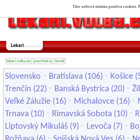
Táto webová stránka používa cookies. P
Lekari
lekari.volba.eu
psychiatria
Sereď
-
-
Slovensko
Bratislava
(106)
Košice
(
-
-
Trenčín
(22)
Banská Bystrica
(20)
Ži
-
-
Veľké Zálužie
(16)
Michalovce
(16)
-
-
Trnava
(10)
Rimavská Sobota
(10)
R
-
-
Liptovský Mikuláš
(9)
Levoča
(7)
Bo
-
-
Rožňava
(6)
Spišská Nová Ves
(6)
N