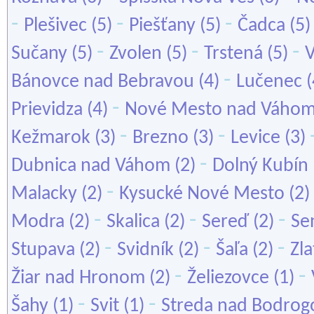
-
-
-
Plešivec
(5)
Piešťany
(5)
Čadca
(5
-
-
-
Sučany
(5)
Zvolen
(5)
Trstená
(5)
V
-
Bánovce nad Bebravou
(4)
Lučenec
(
-
Prievidza
(4)
Nové Mesto nad Váho
-
-
Kežmarok
(3)
Brezno
(3)
Levice
(3)
-
Dubnica nad Váhom
(2)
Dolný Kubín
-
Malacky
(2)
Kysucké Nové Mesto
(2)
-
-
-
Modra
(2)
Skalica
(2)
Sereď
(2)
Se
-
-
-
Stupava
(2)
Svidník
(2)
Šaľa
(2)
Zl
-
-
Žiar nad Hronom
(2)
Želiezovce
(1)
-
-
Šahy
(1)
Svit
(1)
Streda nad Bodro