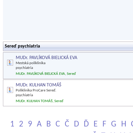
Sereď psychiatria
MUDr. PAVLÍKOVÁ BIELICKÁ EVA
Mestská poliklinika
psychiatria
MUDr. PAVLÍKOVÁ BIELICKÁ EVA, Sereď
MUDr. KULHAN TOMÁŠ
Poliklinika ProCare Sereď.
psychiatria
MUDr. KULHAN TOMÁŠ, Sereď
1
2
9
A
B
C
Č
D
Ď
E
F
G
H