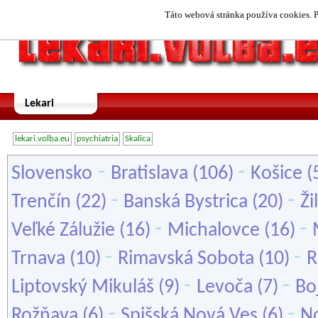
Táto webová stránka používa cookies. P
Lekari
lekari.volba.eu
psychiatria
Skalica
-
-
Slovensko
Bratislava
(106)
Košice
(
-
-
Trenčín
(22)
Banská Bystrica
(20)
Ži
-
-
Veľké Zálužie
(16)
Michalovce
(16)
-
-
Trnava
(10)
Rimavská Sobota
(10)
R
-
-
Liptovský Mikuláš
(9)
Levoča
(7)
Bo
-
-
Rožňava
(6)
Spišská Nová Ves
(6)
N