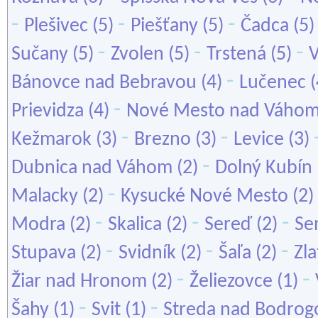
-
-
-
Plešivec
(5)
Piešťany
(5)
Čadca
(5
-
-
-
Sučany
(5)
Zvolen
(5)
Trstená
(5)
V
-
Bánovce nad Bebravou
(4)
Lučenec
(
-
Prievidza
(4)
Nové Mesto nad Váho
-
-
Kežmarok
(3)
Brezno
(3)
Levice
(3)
-
Dubnica nad Váhom
(2)
Dolný Kubín
-
Malacky
(2)
Kysucké Nové Mesto
(2)
-
-
-
Modra
(2)
Skalica
(2)
Sereď
(2)
Se
-
-
-
Stupava
(2)
Svidník
(2)
Šaľa
(2)
Zl
-
-
Žiar nad Hronom
(2)
Želiezovce
(1)
-
-
Šahy
(1)
Svit
(1)
Streda nad Bodro