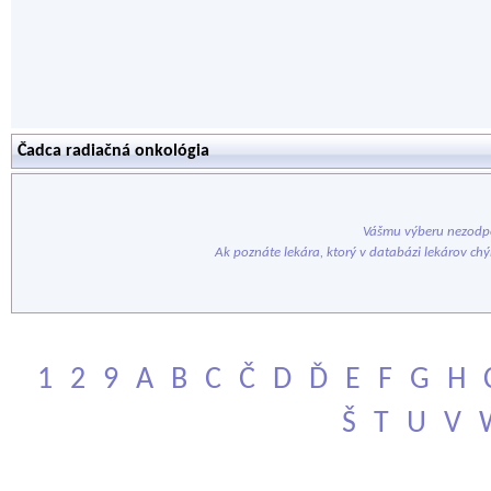
Čadca radiačná onkológia
Vášmu výberu nezodpo
Ak poznáte lekára, ktorý v databázi lekárov ch
1
2
9
A
B
C
Č
D
Ď
E
F
G
H
Š
T
U
V