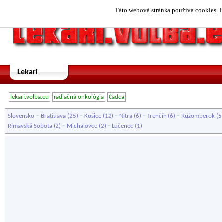
Táto webová stránka používa cookies. P
Lekari
lekari.volba.eu
radiačná onkológia
Čadca
-
-
-
-
-
Slovensko
Bratislava
(25)
Košice
(12)
Nitra
(6)
Trenčín
(6)
Ružomberok
(5
-
-
Rimavská Sobota
(2)
Michalovce
(2)
Lučenec
(1)