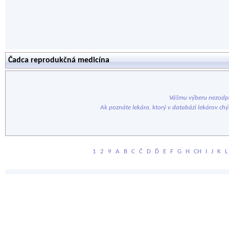
Čadca reprodukčná medicína
Vášmu výberu nezodpo
Ak poznáte lekára, ktorý v databázi lekárov ch
1
2
9
A
B
C
Č
D
Ď
E
F
G
H
CH
I
J
K
L