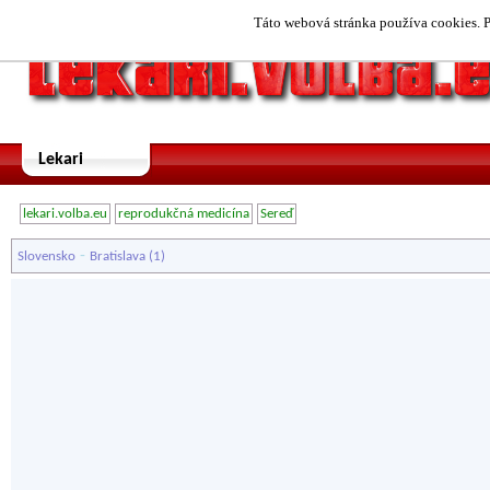
Táto webová stránka používa cookies. P
Lekari
lekari.volba.eu
reprodukčná medicína
Sereď
-
Slovensko
Bratislava
(1)