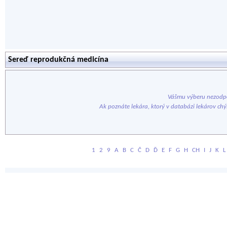
Sereď reprodukčná medicína
Vášmu výberu nezodpo
Ak poznáte lekára, ktorý v databázi lekárov ch
1
2
9
A
B
C
Č
D
Ď
E
F
G
H
CH
I
J
K
L