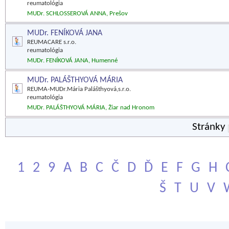
reumatológia
MUDr. SCHLOSSEROVÁ ANNA, Prešov
MUDr. FENÍKOVÁ JANA
REUMACARE s.r.o.
reumatológia
MUDr. FENÍKOVÁ JANA, Humenné
MUDr. PALÁŠTHYOVÁ MÁRIA
REUMA-MUDr.Mária Palášthyová,s.r.o.
reumatológia
MUDr. PALÁŠTHYOVÁ MÁRIA, Žiar nad Hronom
Stránky
1
2
9
A
B
C
Č
D
Ď
E
F
G
H
Š
T
U
V