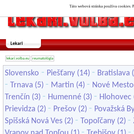
Táto webová stránka používa cookies. P
Lekari
lekari.volba.eu
reumatológia
-
-
Slovensko
Piešťany
(14)
Bratislava
(
-
-
-
Trnava
(5)
Martin
(4)
Nové Mesto
-
-
Trenčín
(3)
Humenné
(3)
Hlohovec
-
-
Prievidza
(2)
Prešov
(2)
Považská By
-
-
Spišská Nová Ves
(2)
Topoľčany
(2)
-
-
Vranov nad Topľou
(1)
Trebišov
(1)