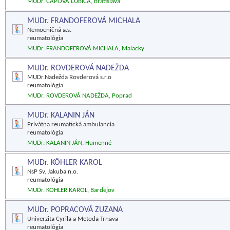
MUDr. ČÁPOVÁ ĽUBICA, Bratislava
MUDr. FRANDOFEROVÁ MICHALA
Nemocničná a.s.
reumatológia
MUDr. FRANDOFEROVÁ MICHALA, Malacky
MUDr. ROVDEROVÁ NADEŽDA
MUDr.Nadežda Rovderová s.r.o
reumatológia
MUDr. ROVDEROVÁ NADEŽDA, Poprad
MUDr. KALANIN JÁN
Privátna reumatická ambulancia
reumatológia
MUDr. KALANIN JÁN, Humenné
MUDr. KÖHLER KAROL
NsP Sv. Jakuba n.o.
reumatológia
MUDr. KÖHLER KAROL, Bardejov
MUDr. POPRACOVÁ ZUZANA
Univerzita Cyrila a Metoda Trnava
reumatológia