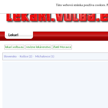
Táto webová stránka používa cookies. P
Lekari
lekari.volba.eu
revízne lekárenstvo
Zlaté Moravce
-
-
Slovensko
Košice
(2)
Michalovce
(1)