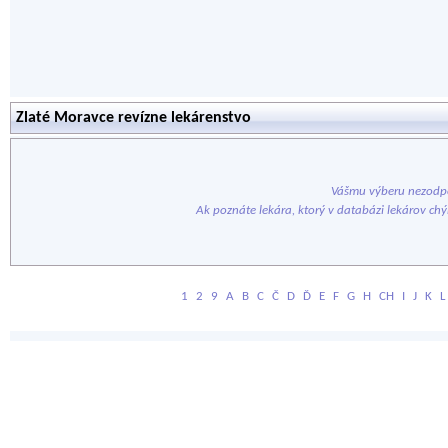
Zlaté Moravce revízne lekárenstvo
Vášmu výberu nezodpo
Ak poznáte lekára, ktorý v databázi lekárov ch
1
2
9
A
B
C
Č
D
Ď
E
F
G
H
CH
I
J
K
L