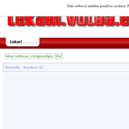
Táto webová stránka používa cookies. P
Lekari
lekari.volba.eu
röntgenológia
Sliač
-
Slovensko
Komárno
(1)