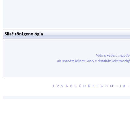
Sliač röntgenológia
Vášmu výberu nezodpo
Ak poznáte lekára, ktorý v databázi lekárov ch
1
2
9
A
B
C
Č
D
Ď
E
F
G
H
CH
I
J
K
L