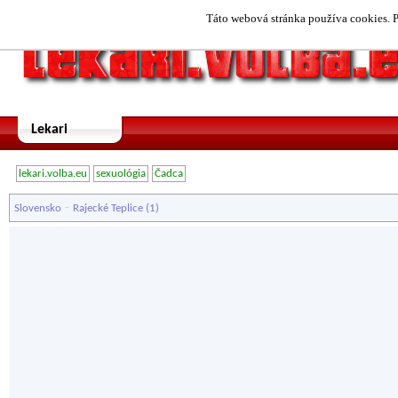
Táto webová stránka používa cookies. P
Lekari
lekari.volba.eu
sexuológia
Čadca
-
Slovensko
Rajecké Teplice
(1)