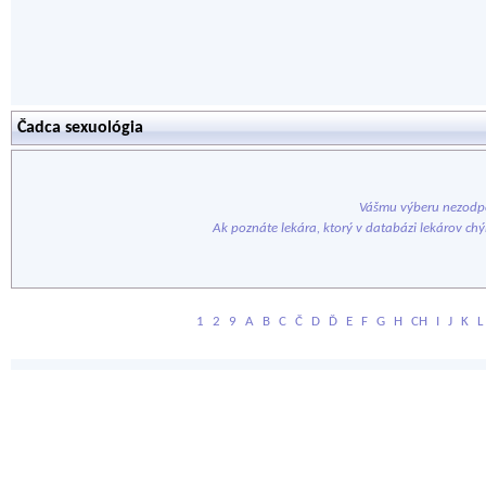
Čadca sexuológia
Vášmu výberu nezodpo
Ak poznáte lekára, ktorý v databázi lekárov ch
1
2
9
A
B
C
Č
D
Ď
E
F
G
H
CH
I
J
K
L