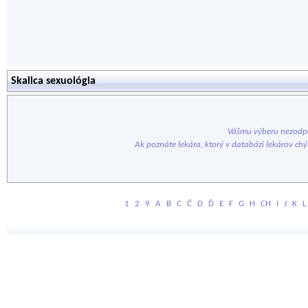
Skalica sexuológia
Vášmu výberu nezodpo
Ak poznáte lekára, ktorý v databázi lekárov ch
1
2
9
A
B
C
Č
D
Ď
E
F
G
H
CH
I
J
K
L